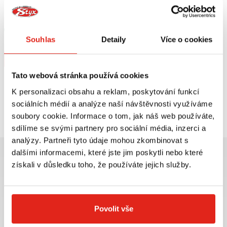
HEALTECH MODUL BRZDOVÉHO
GIVI DRŽÁK KUFRU YAMAHA BW'S
SVĚTLA BLP-U01
50/MBK BOOSTER 50 SR356
Skladem
Souhlas
Detaily
Více o cookies
V 5 prodejnách
Na objednávku
Koupit
Koupit
Tato webová stránka používá cookies
K personalizaci obsahu a reklam, poskytování funkcí
Prohlédli jste si
2
z
2
produktů
sociálních médií a analýze naší návštěvnosti využíváme
soubory cookie. Informace o tom, jak náš web používáte,
sdílíme se svými partnery pro sociální média, inzerci a
analýzy. Partneři tyto údaje mohou zkombinovat s
dalšími informacemi, které jste jim poskytli nebo které
získali v důsledku toho, že používáte jejich služby.
Největší výběr moto
Doprava ZDARMA pro
příslušenství ihned k
objednávky nad 2499 kč v
Povolit vše
odběru
rámci ČR