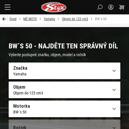
Styx-
cz
Úvod
MÉ MOTO
Yamaha
Objem do 125 cm3
BW´s 50
BW´S 50 - NAJDĚTE TEN SPRÁVNÝ DÍL
Vyberte postupně značku, objem, model a ročník
Značka
Yamaha
Objem
Objem do 125 cm3
Motorka
BW´s 50
Ročník