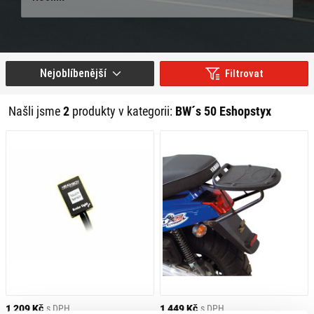
Nejoblíbenější
Filtrovat
Našli jsme
2
produkty v kategorii:
BW´s 50 Eshopstyx
1 209 Kč
s DPH
1 449 Kč
s DPH