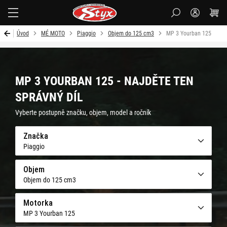
Styx-
cz
Úvod
MÉ MOTO
Piaggio
Objem do 125 cm3
MP 3 Yourban 125
MP 3 YOURBAN 125 - NAJDĚTE TEN
SPRÁVNÝ DÍL
Vyberte postupně značku, objem, model a ročník
Značka
Piaggio
Objem
Objem do 125 cm3
Motorka
MP 3 Yourban 125