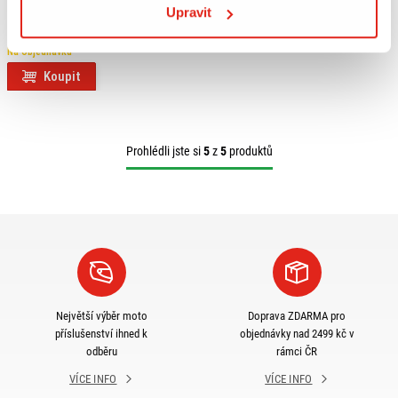
GIVI PLEXI PIAGGIO YOURBAN MP3
Upravit
D5600ST
Na objednávku
Koupit
Prohlédli jste si
5
z
5
produktů
Největší výběr moto
Doprava ZDARMA pro
příslušenství ihned k
objednávky nad 2499 kč v
odběru
rámci ČR
VÍCE INFO
VÍCE INFO