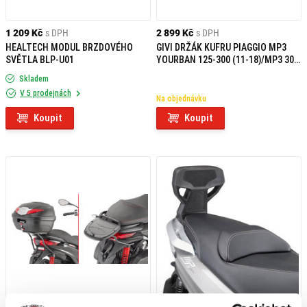
1 209 Kč
s DPH
2 899 Kč
s DPH
HEALTECH MODUL BRZDOVÉHO
GIVI DRŽÁK KUFRU PIAGGIO MP3
SVĚTLA BLP-U01
YOURBAN 125-300 (11-18)/MP3 300
HPE (19-20) SR5600
Skladem
V 5 prodejnách
Na objednávku
Koupit
Koupit