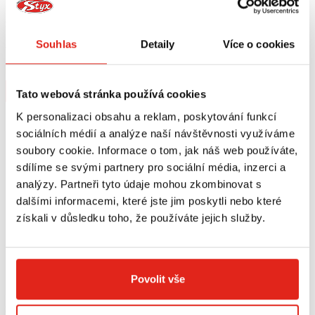
2 169 Kč
s DPH
1 809 Kč
s DPH
GIVI DRŽÁK KUFRU PIAGGIO MP3
GIVI OPĚRKA SPOLUJEZDCE
Souhlas
Detaily
Více o cookies
YOURBAN 125-300 (11-18)/MP3 300
PIAGGIO MP3 YOURBAN TB5600
HPE (19-20) SR5600M
Na objednávku
Na objednávku
Koupit
Koupit
Tato webová stránka používá cookies
K personalizaci obsahu a reklam, poskytování funkcí
sociálních médií a analýze naší návštěvnosti využíváme
soubory cookie. Informace o tom, jak náš web používáte,
sdílíme se svými partnery pro sociální média, inzerci a
analýzy. Partneři tyto údaje mohou zkombinovat s
dalšími informacemi, které jste jim poskytli nebo které
získali v důsledku toho, že používáte jejich služby.
Povolit vše
2 099 Kč
s DPH