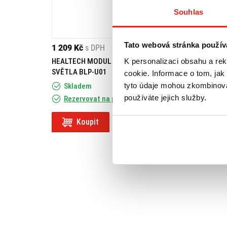
Souhlas
Tato webová stránka použív
1 209 Kč
s DPH
K personalizaci obsahu a re
HEALTECH MODUL BRZDOVÉHO
SVĚTLA BLP-U01
cookie. Informace o tom, jak
tyto údaje mohou zkombinovat
Skladem
používáte jejich služby.
Rezervovat na prodejně
Koupit