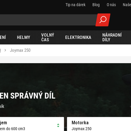
Tip na dárek
Blog
O nás
Naše
VOLNÝ
NÁHRADNÍ
ENÍ
HELMY
ELEKTRONIKA
ČAS
DÍLY
3
Joymax 250
EN SPRÁVNÝ DÍL
ník
jem
Motorka
jem do 600 cm3
Joymax 250