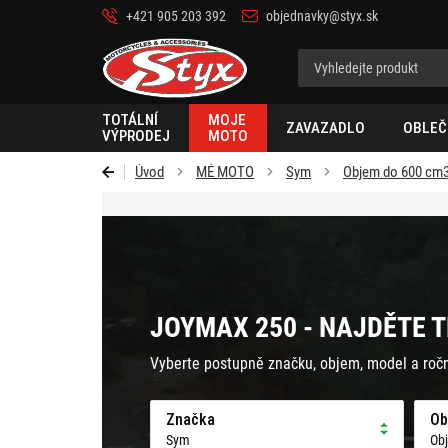
+421 905 203 392
objednavky@styx.sk
Styx-
cz
TOTÁLNÍ
MOJE
ZAVAZADLO
OBLEČ
VÝPRODEJ
MOTO
Úvod
MÉ MOTO
Sym
Objem do 600 cm
JOYMAX 250 - NAJDĚTE T
Vyberte postupně značku, objem, model a roč
Značka
Ob
Sym
Ob