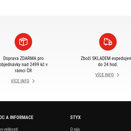
Doprava ZDARMA pro
Zboží SKLADEM expeduje
objednávky nad 2499 kč v
do 24 hod.
rámci ČR
VÍCE INFO
VÍCE INFO
OC A INFORMACE
STYX
y velikostí
O nás