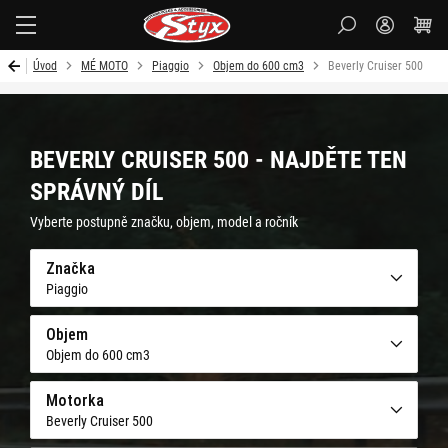
Styx-
cz
Úvod
MÉ MOTO
Piaggio
Objem do 600 cm3
Beverly Cruiser 500
BEVERLY CRUISER 500 - NAJDĚTE TEN
SPRÁVNÝ DÍL
Vyberte postupně značku, objem, model a ročník
Značka
Piaggio
Objem
Objem do 600 cm3
Motorka
Beverly Cruiser 500