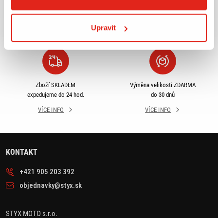
příslušenství ihned k
objednávky nad 2499 kč v
odběru
rámci ČR
Upravit
VÍCE INFO
VÍCE INFO
Zboží SKLADEM
Výměna velikosti ZDARMA
expedujeme do 24 hod.
do 30 dnů
VÍCE INFO
VÍCE INFO
KONTAKT
+421 905 203 392
objednavky@styx.sk
STYX MOTO s.r.o.