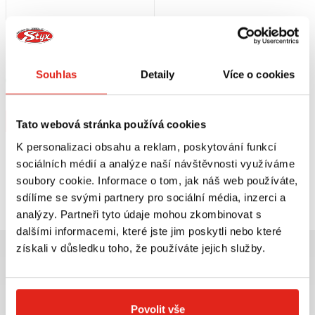
1 209 Kč
s DPH
HEALTECH MODUL BRZDOVÉHO
SVĚTLA BLP-U01
Souhlas
Detaily
Více o cookies
Skladem
V 5 prodejnách
Koupit
Tato webová stránka používá cookies
K personalizaci obsahu a reklam, poskytování funkcí
sociálních médií a analýze naší návštěvnosti využíváme
soubory cookie. Informace o tom, jak náš web používáte,
Prohlédli jste si
1
z
1
produktů
sdílíme se svými partnery pro sociální média, inzerci a
analýzy. Partneři tyto údaje mohou zkombinovat s
dalšími informacemi, které jste jim poskytli nebo které
získali v důsledku toho, že používáte jejich služby.
Povolit vše
Největší výběr moto
Doprava ZDARMA pro