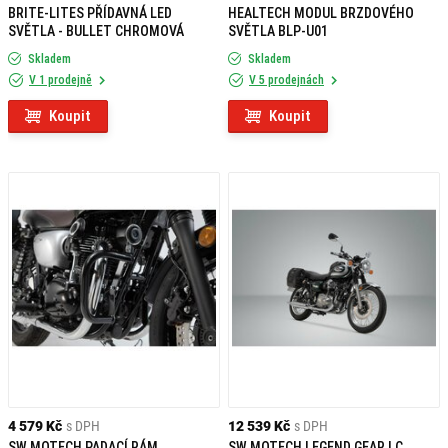
BRITE-LITES PŘÍDAVNÁ LED
HEALTECH MODUL BRZDOVÉHO
SVĚTLA - BULLET CHROMOVÁ
SVĚTLA BLP-U01
Skladem
Skladem
V 1 prodejně
V 5 prodejnách
Koupit
Koupit
4 579 Kč
s DPH
12 539 Kč
s DPH
SW MOTECH PADACÍ RÁM
SW MOTECH LEGEND GEAR LC