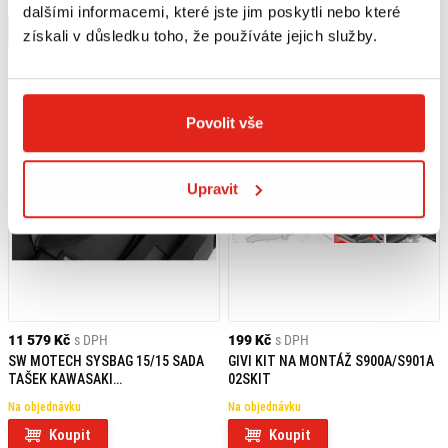
Na objednávku
Na objednávku
dalšími informacemi, které jste jim poskytli nebo které
Koupit
Koupit
získali v důsledku toho, že používáte jejich služby.
Povolit vše
Upravit
11 579 Kč
s DPH
199 Kč
s DPH
SW MOTECH SYSBAG 15/15 SADA
GIVI KIT NA MONTÁŽ S900A/S901A
TAŠEK KAWASAKI
02SKIT
W800/STREET/CAFE (18-)
Na objednávku
Na objednávku
Koupit
Koupit