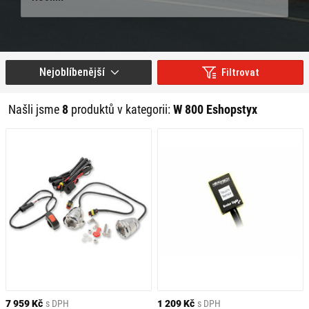
Nejoblíbenější
Filtrovat
Našli jsme
8
produktů v kategorii:
W 800 Eshopstyx
7 959 Kč
s DPH
1 209 Kč
s DPH