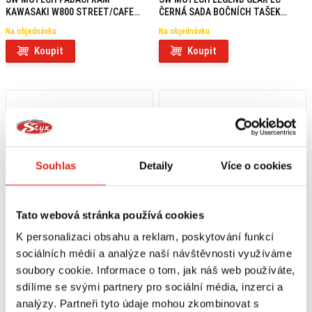
KAWASAKI W800 STREET/CAFE
ČERNÁ SADA BOČNÍCH TAŠEK
(18-)
KAWASAKI W800/STREET/CAFE
Na objednávku
Na objednávku
(18-)
Koupit
Koupit
Souhlas
Detaily
Více o cookies
Tato webová stránka používá cookies
K personalizaci obsahu a reklam, poskytování funkcí
sociálních médií a analýze naší návštěvnosti využíváme
11 579 Kč
s DPH
12 539 Kč
s DPH
soubory cookie. Informace o tom, jak náš web používáte,
SW MOTECH URBAN ABS BOČNÍ
SW MOTECH LEGEND GEAR LC SADA
sdílíme se svými partnery pro sociální média, inzerci a
KUFRY KAWASAKI W800 (18-)
BOČNÍCH TAŠEK KAWASAKI
analýzy. Partneři tyto údaje mohou zkombinovat s
W800/STREET/CAFE (18-)