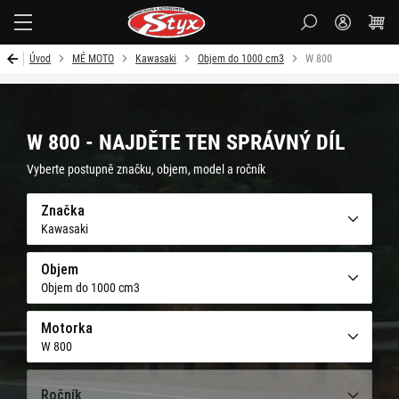
Styx-
cz
Úvod
MÉ MOTO
Kawasaki
Objem do 1000 cm3
W 800
W 800 - NAJDĚTE TEN SPRÁVNÝ DÍL
Vyberte postupně značku, objem, model a ročník
Značka
Kawasaki
Objem
Objem do 1000 cm3
Motorka
W 800
Ročník