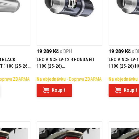
19 289 Kč
s DPH
19 289 Kč
s 
R BLACK
LEO VINCE LV-12 R HONDA NT
LEO VINCE LV-
T 1100 (25-26)
1100 (25-26)
1100 (25-26)
NÝ
NEHOMOLOGOVANÝ
Doprava ZDARMA
Na objednávku
- Doprava ZDARMA
Na objednávku
Koupit
Koupit