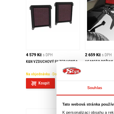
4 579 Kč
s DPH
2 659 Kč
s DPH
K&N VZDUCHOVÝ FILTER HONDA
HS MOTO DRŽIAK
NT1100R (24-25)
Na objednávku
- Doprava ZDARMA
Na objednávku
- 
Koupit
Koupit
Souhlas
Tato webová stránka použív
K personalizaci obsahu a re