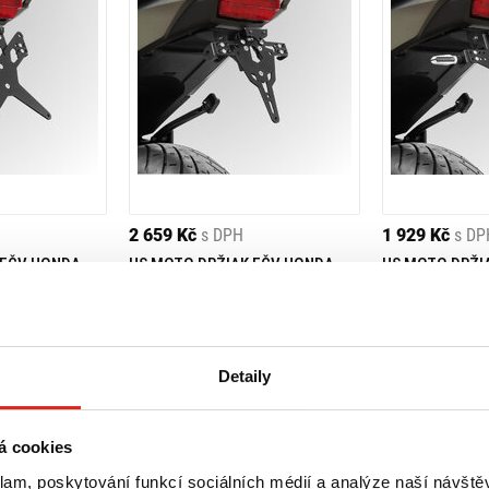
2 659 Kč
s DPH
1 929 Kč
s DP
 EČV HONDA
HS MOTO DRŽIAK EČV HONDA
HS MOTO DRŽI
NT1100R (24-25)
NT1100R (24-2
Doprava ZDARMA
Na objednávku
- Doprava ZDARMA
Na objednávku
Koupit
Koupit
Detaily
á cookies
klam, poskytování funkcí sociálních médií a analýze naší návšt