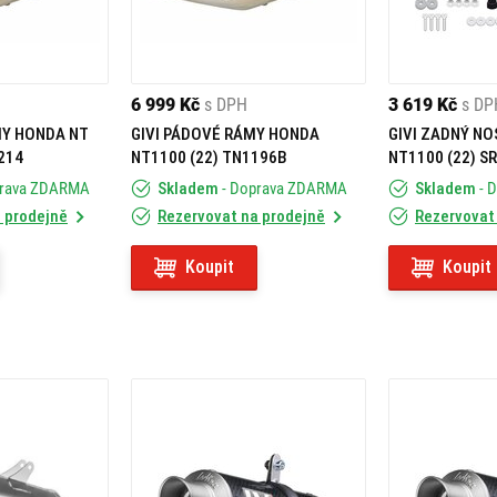
6 999 Kč
s DPH
3 619 Kč
s DP
MY HONDA NT
GIVI PÁDOVÉ RÁMY HONDA
GIVI ZADNÝ NO
214
NT1100 (22) TN1196B
NT1100 (22) S
prava ZDARMA
Skladem
- Doprava ZDARMA
Skladem
- 
 prodejně
Rezervovat na prodejně
Rezervovat
Koupit
Koupit