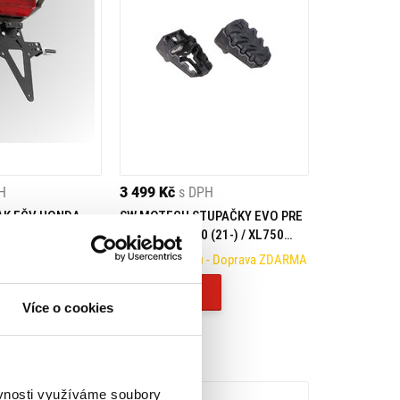
H
3 499 Kč
s DPH
AK EČV HONDA
SW MOTECH STUPAČKY EVO PRE
5)
HONDA NT1100 (21-) / XL750
(22-)
Na objednávku
- Doprava ZDARMA
Koupit
Více o cookies
ěvnosti využíváme soubory