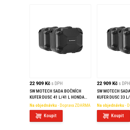
22 909 Kč
s DPH
22 909 Kč
s DPH
SW MOTECH SADA BOČNÍCH
SW MOTECH SADA
KUFER DUSC 41 L/41 L HONDA
KUFER DUSC 33 L
NT1100 (21-)
1100 (21-)
Na objednávku
- Doprava ZDARMA
Na objednávku
- 
Koupit
Koupit