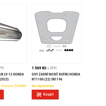
DPH
1 569 Kč
s DPH
UK LV-12 HONDA
GIVI ZADNÍ NOSIČ KUFRU HONDA
-2023)
NT1100 (22) SR1196
- Doprava ZDARMA
Na objednávku
Koupit