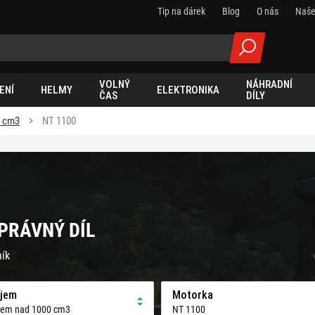
Tip na dárek
Blog
O nás
Naše
VOLNÝ
NÁHRADNÍ
ENÍ
HELMY
ELEKTRONIKA
ČAS
DÍLY
0 cm3
NT 1100
SPRÁVNÝ DÍL
ník
jem
Motorka
jem nad 1000 cm3
NT 1100