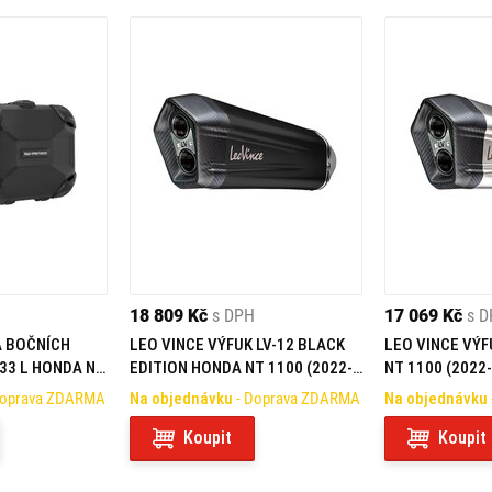
18 809 Kč
s DPH
17 069 Kč
s 
 BOČNÍCH
LEO VINCE VÝFUK LV-12 BLACK
LEO VINCE VÝF
/33 L HONDA NT
EDITION HONDA NT 1100 (2022-
NT 1100 (2022
2023)
Doprava ZDARMA
Na objednávku
- Doprava ZDARMA
Na objednávku
Koupit
Koupit