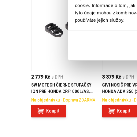
cookie. Informace o tom, jak
tyto údaje mohou zkombinovat
používáte jejich služby.
2 779 Kč
s DPH
3 379 Kč
s DPH
SW MOTECH ČIERNE STUPAČKY
GIVI NOSIČ PRE 
ION PRE HONDA CRF1000L/AS,
HONDA ADV 350 (2
CRF1100L/AS, NT1100, XL750
(21-23) / NC750X 
Na objednávku
- Doprava ZDARMA
Na objednávku
- 
NT1100 (22-23) S
Koupit
Koupit