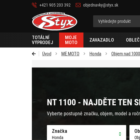
+421 905 203 392
objednavky@styx.sk
Styx-
cz
TOTÁLNÍ
MOJE
ZAVAZADLO
OBLEČ
VÝPRODEJ
MOTO
Úvod
MÉ MOTO
Honda
Objem nad 100
NT 1100 - NAJDĚTE TEN 
Vyberte postupně značku, objem, model a roč
Značka
Ob
Honda
Ob