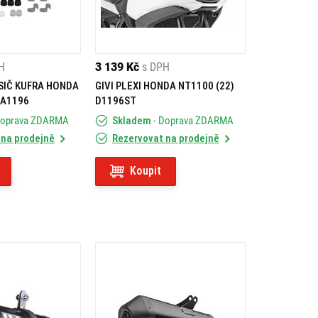
H
3 139 Kč
s DPH
SIČ KUFRA HONDA
GIVI PLEXI HONDA NT1100 (22)
RA1196
D1196ST
Doprava ZDARMA
Skladem
- Doprava ZDARMA
 na prodejně
Rezervovat na prodejně
Koupit