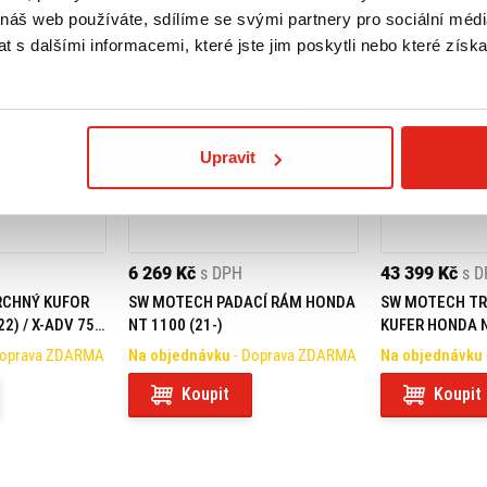
 náš web používáte, sdílíme se svými partnery pro sociální média
 s dalšími informacemi, které jste jim poskytli nebo které získa
Upravit
6 269 Kč
s DPH
43 399 Kč
s 
VRCHNÝ KUFOR
SW MOTECH PADACÍ RÁM HONDA
SW MOTECH TR
2) / X-ADV 750
NT 1100 (21-)
KUFER HONDA N
(21-23) /
ČERNÁ
Doprava ZDARMA
Na objednávku
- Doprava ZDARMA
Na objednávku
377
Koupit
Koupit