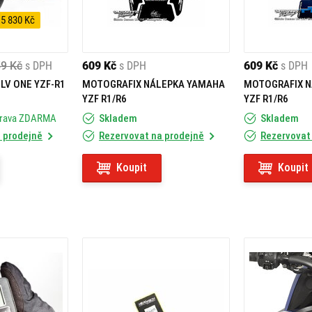
 5 830 Kč
59 Kč
s DPH
609 Kč
s DPH
609 Kč
s DPH
 LV ONE YZF-R1
MOTOGRAFIX NÁLEPKA YAMAHA
MOTOGRAFIX 
YZF R1/R6
YZF R1/R6
prava ZDARMA
Skladem
Skladem
 prodejně
Rezervovat na prodejně
Rezervovat
Koupit
Koupit