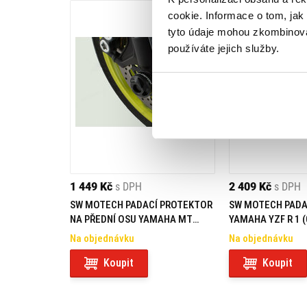
cookie. Informace o tom, jak
tyto údaje mohou zkombinovat
používáte jejich služby.
1 449 Kč
s DPH
2 409 Kč
s DPH
SW MOTECH PADACÍ PROTEKTOR
SW MOTECH PADA
NA PŘEDNÍ OSU YAMAHA MT
YAMAHA YZF R 1 (
10/YZF R
Na objednávku
Na objednávku
Koupit
Koupit