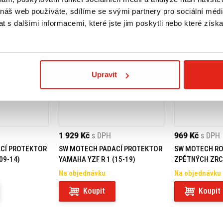
 náš web používáte, sdílíme se svými partnery pro sociální média
 s dalšími informacemi, které jste jim poskytli nebo které získa
Upravit
1 929 Kč
s DPH
969 Kč
s DPH
CÍ PROTEKTOR
SW MOTECH PADACÍ PROTEKTOR
SW MOTECH RO
09-14)
YAMAHA YZF R 1 (15-19)
ZPĚTNÝCH ZR
Na objednávku
Na objednávku
Koupit
Koupit