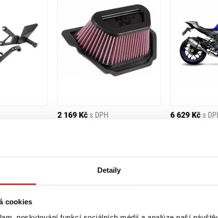
2 169 Kč
s DPH
6 629 Kč
s DP
 NASTAVITEĽNÉ
K&N VZDUCHOVÝ FILTER PRE
LEO VINCE VÝ
A YZF-R1/M
YAMAHA YZF-R1 1000 (20-24)
YAMAHA YZF-R1
Doprava ZDARMA
Na objednávku
Na objednávku
Koupit
Koupit
Detaily
á cookies
klam, poskytování funkcí sociálních médií a analýze naší návšt