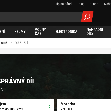
Tip na dárek
Blog
O nás
Naše
VOLNÝ
NÁHRADNÍ
ENÍ
HELMY
ELEKTRONIKA
ČAS
DÍLY
0 cm3
YZF - R 1
 SPRÁVNÝ DÍL
ník
jem
Motorka
jem do 1000 cm3
YZF - R 1