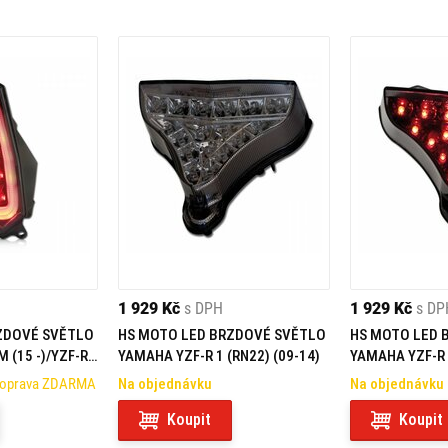
1 929 Kč
s DPH
1 929 Kč
s DP
ZDOVÉ SVĚTLO
HS MOTO LED BRZDOVÉ SVĚTLO
HS MOTO LED 
 (15 -)/YZF-R
YAMAHA YZF-R 1 (RN22) (09-14)
YAMAHA YZF-R 1
Doprava ZDARMA
Na objednávku
Na objednávku
Koupit
Koupit