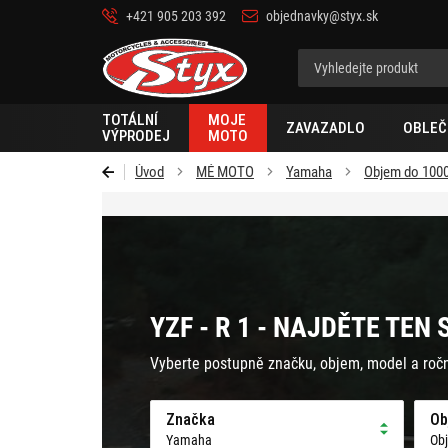
+421 905 203 392
objednavky@styx.sk
Styx-
cz
TOTÁLNÍ
MOJE
ZAVAZADLO
OBLEČ
VÝPRODEJ
MOTO
Úvod
MÉ MOTO
Yamaha
Objem do 100
YZF - R 1 - NAJDĚTE TEN
Vyberte postupně značku, objem, model a roč
Značka
Ob
Yamaha
Ob