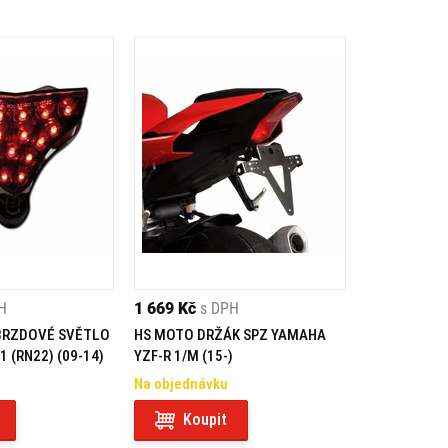
H
1 669 Kč
s DPH
BRZDOVÉ SVĚTLO
HS MOTO DRŽÁK SPZ YAMAHA
 (RN22) (09-14)
YZF-R 1/M (15-)
Na objednávku
Koupit