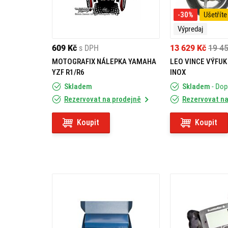
-30%
Ušetříte
Výpredaj
609 Kč
s DPH
13 629 Kč
19 4
MOTOGRAFIX NÁLEPKA YAMAHA
LEO VINCE VÝFUK
YZF R1/R6
INOX
Skladem
Skladem
- Do
Rezervovat na prodejně
Rezervovat na
Koupit
Koupit