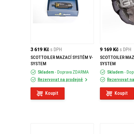
3 619 Kč
s DPH
9 169 Kč
s DPH
SCOTTOILER MAZACÍ SYSTÉM V-
SCOTTOILER MAZ
SYSTEM
SYSTEM
Skladem
- Doprava ZDARMA
Skladem
- Do
Rezervovat na prodejně
Rezervovat na
Koupit
Koupit