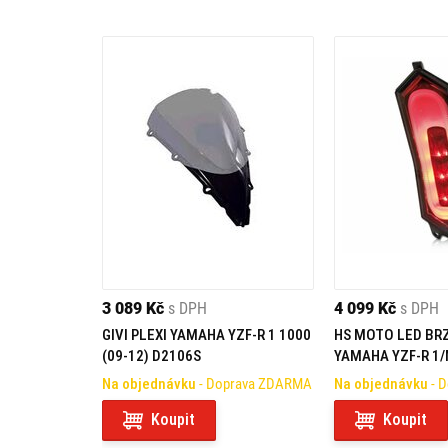
3 089 Kč
s DPH
4 099 Kč
s DPH
GIVI PLEXI YAMAHA YZF-R 1 1000
HS MOTO LED BR
(09-12) D2106S
YAMAHA YZF-R 1/M
6 (17-)
Na objednávku
- Doprava ZDARMA
Na objednávku
- 
Koupit
Koupit