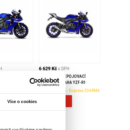
H
6 629 Kč
s DPH
FUKOVÉ POTRUBÍ
LEO VINCE PREPOJOVACÍ
 (15-23)
POTRUBÍ YAMAHA YZF-R1
- Doprava ZDARMA
Na objednávku
- Doprava ZDARMA
Koupit
Více o cookies
ěvnosti využíváme soubory