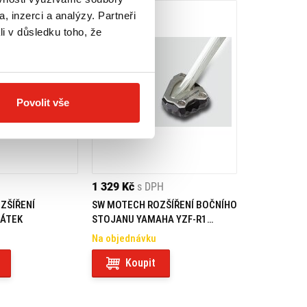
, inzerci a analýzy. Partneři
li v důsledku toho, že
Povolit vše
1 329 Kč
s DPH
ZŠÍŘENÍ
SW MOTECH ROZŠÍŘENÍ BOČNÍHO
CÁTEK
STOJANU YAMAHA YZF-R1
(15-)/MT-10 (16-)
Na objednávku
Koupit