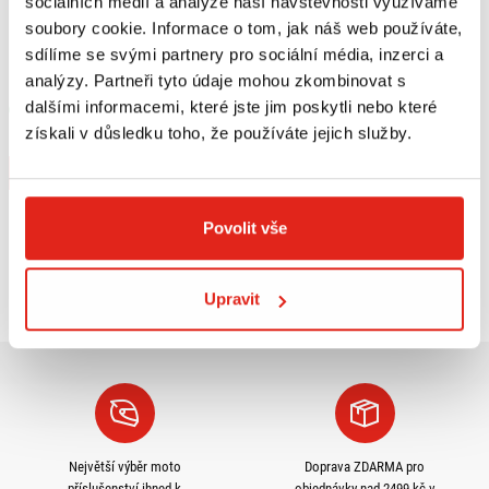
sociálních médií a analýze naší návštěvnosti využíváme
soubory cookie. Informace o tom, jak náš web používáte,
1 209 Kč
s DPH
sdílíme se svými partnery pro sociální média, inzerci a
HEALTECH MODUL BRZDOVÉHO
analýzy. Partneři tyto údaje mohou zkombinovat s
SVĚTLA BLP-U01
dalšími informacemi, které jste jim poskytli nebo které
Skladem
získali v důsledku toho, že používáte jejich služby.
V 5 prodejnách
Koupit
Povolit vše
Prohlédli jste si
3
z
3
produktů
Upravit
Největší výběr moto
Doprava ZDARMA pro
příslušenství ihned k
objednávky nad 2499 kč v