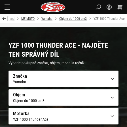
Styx-
cz
Úvod
MÉ MOTO
Yamaha
Objem do 1000 cm3
YZF 1000 Thunder Ace
YZF 1000 THUNDER ACE - NAJDĚTE
TEN SPRÁVNÝ DÍL
Vyberte postupně značku, objem, model a ročník
Značka
Yamaha
Objem
Objem do 1000 cm3
Motorka
YZF 1000 Thunder Ace