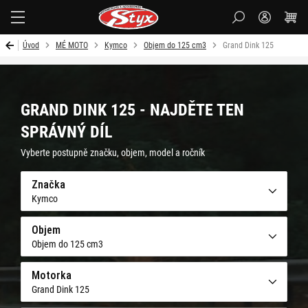
Styx-
cz
Úvod
MÉ MOTO
Kymco
Objem do 125 cm3
Grand Dink 125
GRAND DINK 125 - NAJDĚTE TEN
SPRÁVNÝ DÍL
Vyberte postupně značku, objem, model a ročník
Značka
Kymco
Objem
Objem do 125 cm3
Motorka
Grand Dink 125