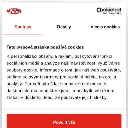
1 209 Kč
s DPH
HEALTECH MODUL BRZDOVÉHO
SVĚTLA BLP-U01
Skladem
Souhlas
Detaily
Více o cookies
V 5 prodejnách
Koupit
Tato webová stránka používá cookies
K personalizaci obsahu a reklam, poskytování funkcí
sociálních médií a analýze naší návštěvnosti využíváme
Prohlédli jste si
1
z
1
produktů
soubory cookie. Informace o tom, jak náš web používáte,
sdílíme se svými partnery pro sociální média, inzerci a
analýzy. Partneři tyto údaje mohou zkombinovat s
dalšími informacemi, které jste jim poskytli nebo které
získali v důsledku toho, že používáte jejich služby.
Největší výběr moto
Doprava ZDARMA pro
Povolit vše
příslušenství ihned k
objednávky nad 2499 kč v