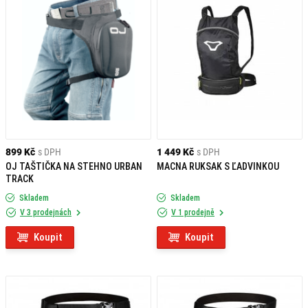
899 Kč
s DPH
1 449 Kč
s DPH
OJ TAŠTIČKA NA STEHNO URBAN
MACNA RUKSAK S ĽADVINKOU
TRACK
Skladem
Skladem
V 3 prodejnách
V 1 prodejně
Koupit
Koupit