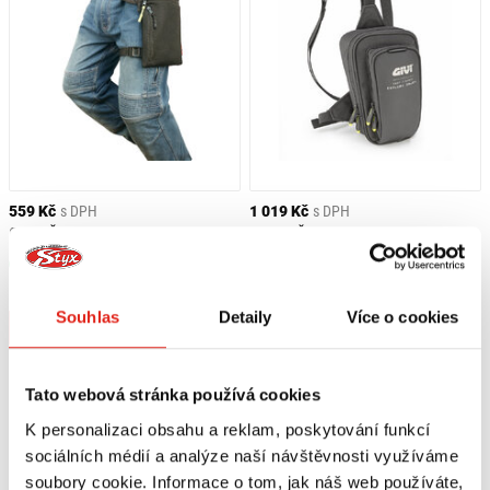
559 Kč
s DPH
1 019 Kč
s DPH
OJ TAŠKA NA STEHNO SLIM
GIVI TAŠKA NA STENO XL EA140B
Skladem
Skladem
V 4 prodejnách
V 1 prodejně
Souhlas
Detaily
Více o cookies
Koupit
Koupit
Tato webová stránka používá cookies
K personalizaci obsahu a reklam, poskytování funkcí
sociálních médií a analýze naší návštěvnosti využíváme
soubory cookie. Informace o tom, jak náš web používáte,