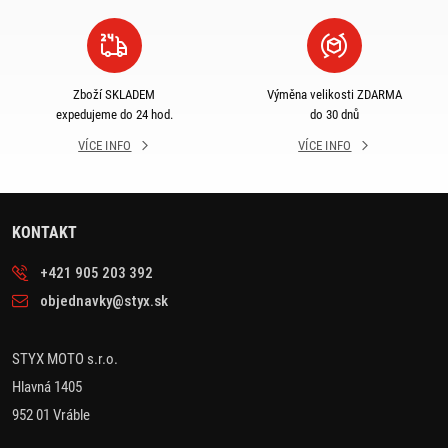
Zboží SKLADEM
Výměna velikosti ZDARMA
expedujeme do 24 hod.
do 30 dnů
VÍCE INFO
VÍCE INFO
KONTAKT
+421 905 203 392
objednavky@styx.sk
STYX MOTO s.r.o.
Hlavná 1405
952 01 Vráble