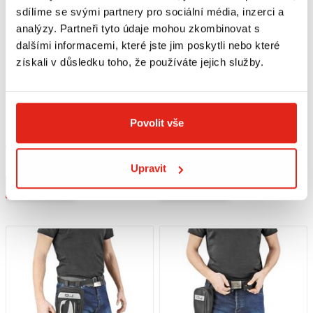
sdílíme se svými partnery pro sociální média, inzerci a
analýzy. Partneři tyto údaje mohou zkombinovat s
dalšími informacemi, které jste jim poskytli nebo které
získali v důsledku toho, že používáte jejich služby.
1 329 Kč
s DPH
729 Kč
s DPH
Povolit vše
MACNA TAŠKA NA STEHNO
OXFORD TAŠKA NA STEHNO L1R
Skladem
Skladem
V 2 prodejnách
V 4 prodejnách
Upravit
Koupit
Koupit