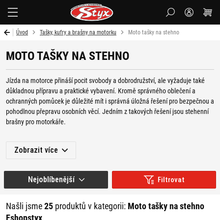
Styx-
cz
Úvod
Tašky, kufry a brašny na motorku
Moto tašky na stehno
MOTO TAŠKY NA STEHNO
Jízda na motorce přináší pocit svobody a dobrodružství, ale vyžaduje také
důkladnou přípravu a praktické vybavení. Kromě správného oblečení a
ochranných pomůcek je důležité mít i správná úložná řešení pro bezpečnou a
pohodlnou přepravu osobních věcí. Jedním z takových řešení jsou stehenní
brašny pro motorkáře.
Moto tašky na stehno, známé také jako stehenní brašny, jsou speciálně
Zobrazit více
navrženy pro motorkáře tak, aby poskytovaly snadný přístup k důležitým
věcem, aniž by omezovaly pohyb nebo pohodlí při jízdě. Tyto brašny se
připevňují na stehno a umožňují rychlý a snadný přístup k obsahu i za jízdy.
Nejoblíbenější
Filtrovat
Jsou ideální pro uložení předmětů, jako jsou mobilní telefony, klíče,
peněženky, doklady a další drobnosti, které potřebujete mít neustále po ruce.
Našli jsme
25
produktů v kategorii:
Moto tašky na stehno
Vybírat můžete také ze široké nabídky
kožených rolí na motorku
,
kožených
Eshopstyx