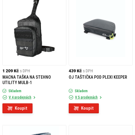
1 209 Kč
s DPH
439 Kč
s DPH
MACNA TAŠKA NA STEHNO
OJ TAŠTIČKA POD PLEXI KEEPER
UTILITY MULB-1
Skladem
Skladem
V 4 prodejnách
V 5 prodejnách
Koupit
Koupit