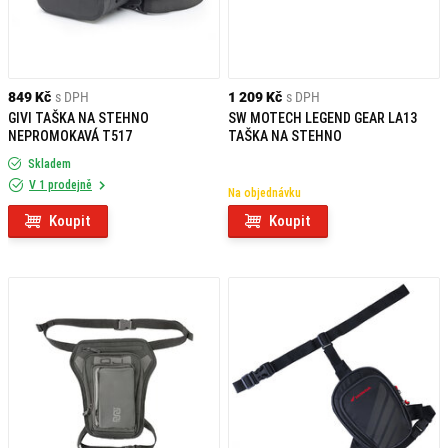
849 Kč
s DPH
1 209 Kč
s DPH
GIVI TAŠKA NA STEHNO
SW MOTECH LEGEND GEAR LA13
NEPROMOKAVÁ T517
TAŠKA NA STEHNO
Skladem
V 1 prodejně
Na objednávku
Koupit
Koupit