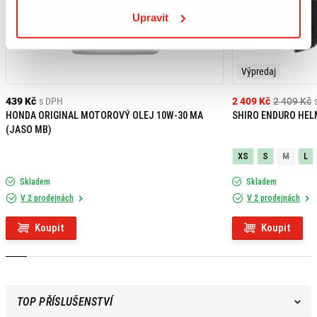
Upravit
Výpredaj
439 Kč
s DPH
2 409 Kč
2 409 Kč
HONDA ORIGINAL MOTOROVÝ OLEJ 10W-30 MA
SHIRO ENDURO HEL
(JASO MB)
XS
S
M
L
Skladem
Skladem
V 2 prodejnách
V 2 prodejnách
Koupit
Koupit
TOP PŘÍSLUŠENSTVÍ