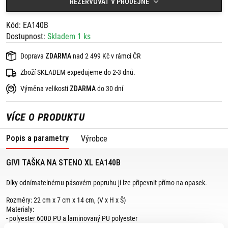
REZERVOVAT V PRODEJNĚ
Kód: EA140B
Dostupnost:
Skladem 1 ks
Doprava
ZDARMA
nad 2 499 Kč v rámci ČR
Zboží SKLADEM expedujeme do 2-3 dnů.
Výměna velikosti
ZDARMA
do 30 dní
VÍCE O PRODUKTU
Popis a parametry
Výrobce
GIVI TAŠKA NA STENO XL EA140B
Díky odnímatelnému pásovém popruhu ji lze připevnit přímo na opasek.
Rozměry: 22 cm x 7 cm x 14 cm, (V x H x Š)
Materialy:
- polyester 600D PU a laminovaný PU polyester
Vyrobeno v souladu s doporučeními REACH.