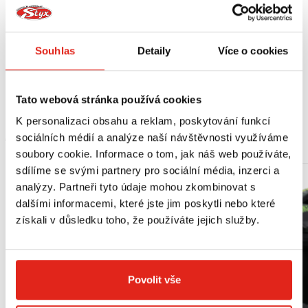
Vlastnosti:
- nastavitelný popruh v pase,
- nastavitelný popruh na stehně,
Souhlas
Detaily
Více o cookies
- hlavní přihrádka s vnitřní síťovanou kapsou na dokumenty,
- přední kapsa s háčkem na klíče,
- reflexní potisky.
Tato webová stránka používá cookies
K personalizaci obsahu a reklam, poskytování funkcí
MOHLO BY SE VÁM LÍBIT
sociálních médií a analýze naší návštěvnosti využíváme
soubory cookie. Informace o tom, jak náš web používáte,
sdílíme se svými partnery pro sociální média, inzerci a
analýzy. Partneři tyto údaje mohou zkombinovat s
dalšími informacemi, které jste jim poskytli nebo které
získali v důsledku toho, že používáte jejich služby.
Povolit vše