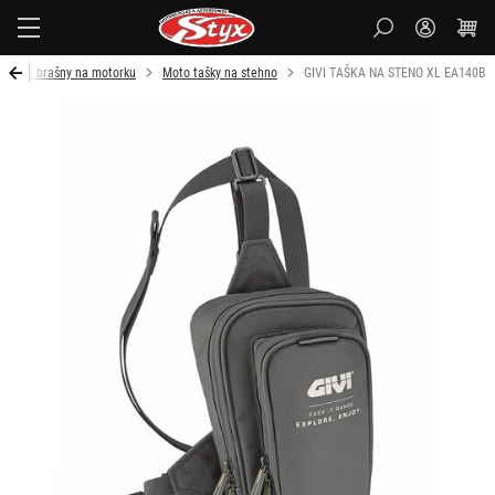
Styx-
cz
 kufry a brašny na motorku
Moto tašky na stehno
GIVI TAŠKA NA STENO XL EA140B