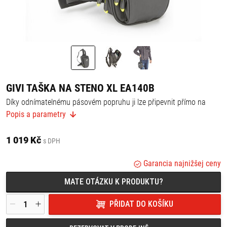
GIVI TAŠKA NA STENO XL EA140B
Díky odnímatelnému pásovém popruhu ji lze připevnit přímo na
opasek.
Popis a parametry
Rozměry: 22 cm x 7 cm x 14 cm, (V x H x Š)
Materialy:
1 019 Kč
- polyester 600D PU a laminovaný PU polyester
s DPH
Vyrobeno v souladu s doporučeními REACH.
Vlastnosti:
Garancia najnižšej ceny
- nastavitelný popruh v pase,
- nastavitelný popruh na stehně,
MATE OTÁZKU K PRODUKTU?
- hlavní přihrádka s vnitřní síťovanou kapsou na dokumenty,
- přední kapsa s háčkem na klíče,
- reflexní potisky.
PŘIDAT DO KOŠÍKU