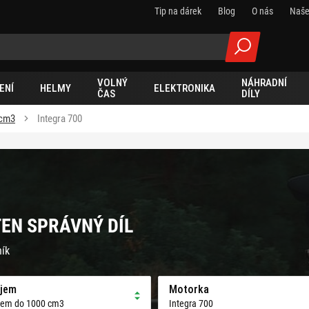
Tip na dárek
Blog
O nás
Naše
VOLNÝ
NÁHRADNÍ
ENÍ
HELMY
ELEKTRONIKA
ČAS
DÍLY
 cm3
Integra 700
TEN SPRÁVNÝ DÍL
ník
jem
Motorka
jem do 1000 cm3
Integra 700