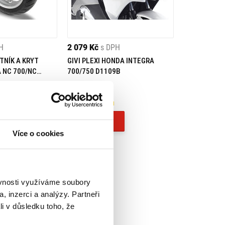
H
2 079 Kč
s DPH
TNÍK A KRYT
GIVI PLEXI HONDA INTEGRA
 NC 700/NC
700/750 D1109B
700 MG1109
- Doprava ZDARMA
Na objednávku
Koupit
Více o cookies
ěvnosti využíváme soubory
, inzerci a analýzy. Partneři
li v důsledku toho, že