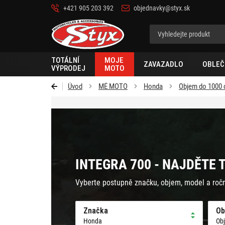
+421 905 203 392
objednavky@styx.sk
Styx-
cz
TOTÁLNÍ
MOJE
ZAVAZADLO
OBLEČ
VÝPRODEJ
MOTO
Úvod
MÉ MOTO
Honda
Objem do 1000
INTEGRA 700 - NAJDĚTE 
Vyberte postupně značku, objem, model a roč
Značka
Ob
Honda
Ob