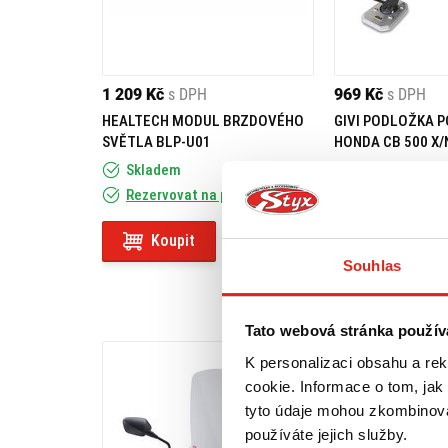
1 209 Kč
s DPH
969 Kč
s DPH
HEALTECH MODUL BRZDOVÉHO
GIVI PODLOŽKA 
SVĚTLA BLP-U01
HONDA CB 500 X/
700/750/INTEGRA
Skladem
Skladem
ES1111
Rezervovat na prodejně
Rezervovat na
Koupit
Koupit
Souhlas
Tato webová stránka použív
K personalizaci obsahu a re
cookie. Informace o tom, jak
tyto údaje mohou zkombinovat
používáte jejich služby.