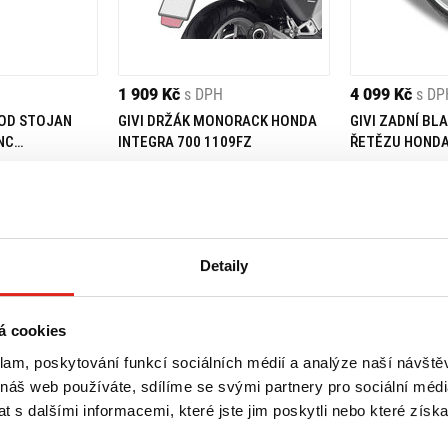
1 909 Kč
s DPH
4 099 Kč
s DP
POD STOJAN
GIVI DRŽÁK MONORACK HONDA
GIVI ZADNÍ BLA
NC
INTEGRA 700 1109FZ
ŘETĚZU HONDA
 700/750
750/INTEGRA 
Skladem
 prodejně
Rezervovat na prodejně
Na objednávku
Koupit
Koupit
Detaily
á cookies
klam, poskytování funkcí sociálních médií a analýze naší návšt
 náš web používáte, sdílíme se svými partnery pro sociální média
 s dalšími informacemi, které jste jim poskytli nebo které získa