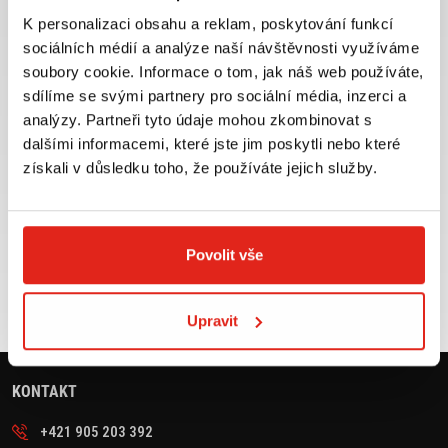
K personalizaci obsahu a reklam, poskytování funkcí
sociálních médií a analýze naší návštěvnosti využíváme
soubory cookie. Informace o tom, jak náš web používáte,
Největší výběr moto
Doprava ZDARMA pro
příslušenství ihned k
objednávky nad 2499 kč v
sdílíme se svými partnery pro sociální média, inzerci a
odběru
rámci ČR
analýzy. Partneři tyto údaje mohou zkombinovat s
dalšími informacemi, které jste jim poskytli nebo které
VÍCE INFO
VÍCE INFO
získali v důsledku toho, že používáte jejich služby.
Zboží SKLADEM
Výměna velikosti ZDARMA
Povolit vše
expedujeme do 24 hod.
do 30 dnů
VÍCE INFO
VÍCE INFO
Upravit
KONTAKT
+421 905 203 392