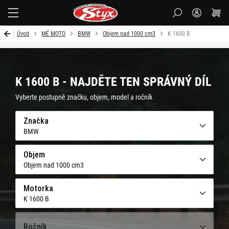
Styx-
cz
Úvod
MÉ MOTO
BMW
Objem nad 1000 cm3
K 1600 B
K 1600 B - NAJDĚTE TEN SPRÁVNÝ DÍL
Vyberte postupně značku, objem, model a ročník
Značka
BMW
Objem
Objem nad 1000 cm3
Motorka
K 1600 B
Ročník