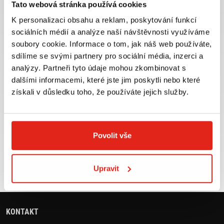
Tato webová stránka používá cookies
K personalizaci obsahu a reklam, poskytování funkcí
sociálních médií a analýze naší návštěvnosti využíváme
soubory cookie. Informace o tom, jak náš web používáte,
Největší výběr moto
Doprava ZDARMA pro
sdílíme se svými partnery pro sociální média, inzerci a
příslušenství ihned k
objednávky nad 2499 kč v
analýzy. Partneři tyto údaje mohou zkombinovat s
odběru
rámci ČR
dalšími informacemi, které jste jim poskytli nebo které
VÍCE INFO
VÍCE INFO
získali v důsledku toho, že používáte jejich služby.
Povolit vše
Zboží SKLADEM
Výměna velikosti ZDARMA
expedujeme do 24 hod.
do 30 dnů
Upravit
VÍCE INFO
VÍCE INFO
KONTAKT