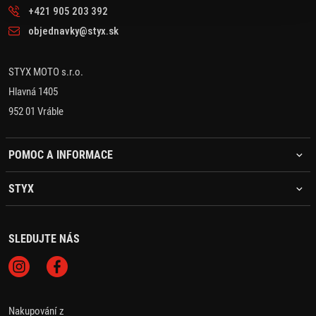
+421 905 203 392
objednavky@styx.sk
STYX MOTO s.r.o.
Hlavná 1405
952 01 Vráble
POMOC A INFORMACE
STYX
SLEDUJTE NÁS
Nakupování z