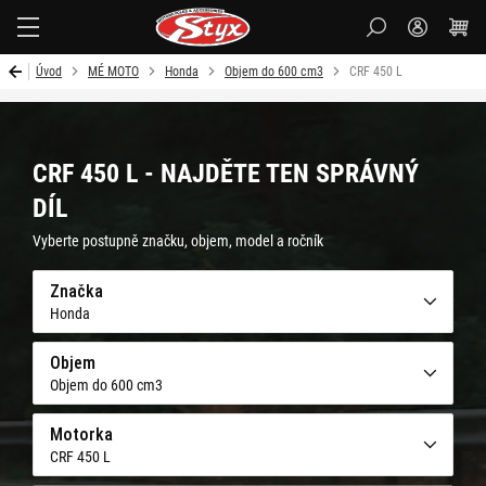
Styx-
cz
Úvod
MÉ MOTO
Honda
Objem do 600 cm3
CRF 450 L
CRF 450 L - NAJDĚTE TEN SPRÁVNÝ
DÍL
Vyberte postupně značku, objem, model a ročník
Značka
Honda
Objem
Objem do 600 cm3
Motorka
CRF 450 L