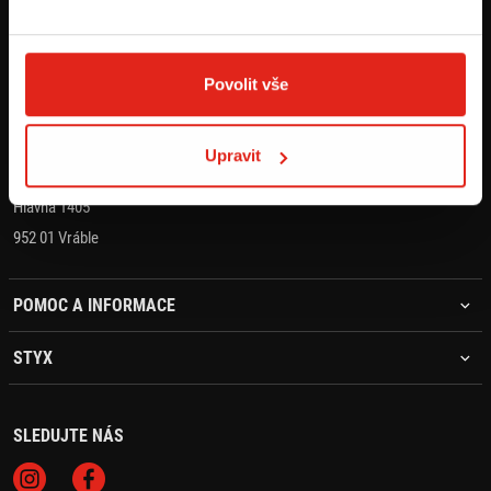
KONTAKT
+421 905 203 392
Povolit vše
objednavky@styx.sk
Upravit
STYX MOTO s.r.o.
Hlavná 1405
952 01 Vráble
POMOC A INFORMACE
STYX
SLEDUJTE NÁS