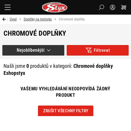
Styx-
cz
Úvod
Doplňky na motorku
Chromové doplňky
CHROMOVÉ DOPLŇKY
Nejoblíbenější
Filtrovat
Našli jsme
0
produktů v kategorii:
Chromové doplňky
Eshopstyx
VAŠEMU VYHLEDÁVÁNÍ NEODPOVÍDÁ ŽÁDNÝ
PRODUKT
ZRUŠIT VŠECHNY FILTRY