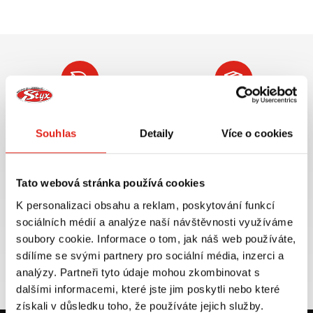
Největší výběr moto
Doprava ZDARMA pro
příslušenství ihned k
objednávky nad 2499 kč v
Souhlas
Detaily
Více o cookies
odběru
rámci ČR
VÍCE INFO
VÍCE INFO
Tato webová stránka používá cookies
K personalizaci obsahu a reklam, poskytování funkcí
sociálních médií a analýze naší návštěvnosti využíváme
soubory cookie. Informace o tom, jak náš web používáte,
Zboží SKLADEM
Výměna velikosti ZDARMA
sdílíme se svými partnery pro sociální média, inzerci a
expedujeme do 24 hod.
do 30 dnů
analýzy. Partneři tyto údaje mohou zkombinovat s
VÍCE INFO
VÍCE INFO
dalšími informacemi, které jste jim poskytli nebo které
získali v důsledku toho, že používáte jejich služby.