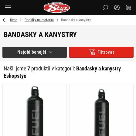
Styx-
cz
Úvod
Doplňky na motorku
Bandasky a kanystry
BANDASKY A KANYSTRY
Nejoblíbenější
Filtrovat
Našli jsme
7
produktů v kategorii:
Bandasky a kanystry
Eshopstyx