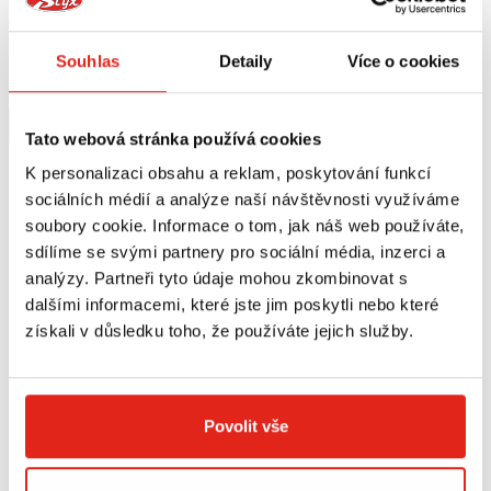
679 Kč
s DPH
1 689 Kč
s DPH
SW MOTECH TRAX PLASTOVÝ
SW MOTECH TRAX PLASTOVÝ
Souhlas
Detaily
Více o cookies
KANYSTR 2 L
KANYSTR (2 L)
Na objednávku
Na objednávku
Koupit
Koupit
Tato webová stránka používá cookies
K personalizaci obsahu a reklam, poskytování funkcí
sociálních médií a analýze naší návštěvnosti využíváme
soubory cookie. Informace o tom, jak náš web používáte,
sdílíme se svými partnery pro sociální média, inzerci a
analýzy. Partneři tyto údaje mohou zkombinovat s
dalšími informacemi, které jste jim poskytli nebo které
získali v důsledku toho, že používáte jejich služby.
Povolit vše
-85%
Ušetříte 700 Kč
Výpredaj
119 Kč
819 Kč
s DPH
ALTRIDER DRŽÁK KANISTRU