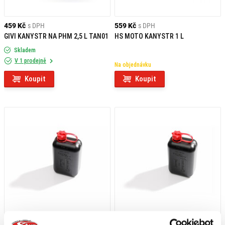
459 Kč
s DPH
559 Kč
s DPH
GIVI KANYSTR NA PHM 2,5 L TAN01
HS MOTO KANYSTR 1 L
Skladem
V 1 prodejně
Na objednávku
Koupit
Koupit