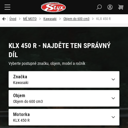
Styx-
cz
Úvod
MÉ MOTO
Kawasaki
Objem do 600 cm3
KLX 450 R
KLX 450 R - NAJDĚTE TEN SPRÁVNÝ
DÍL
Vyberte postupně značku, objem, model a ročník
Značka
Kawasaki
Objem
Objem do 600 cm3
Motorka
KLX 450 R