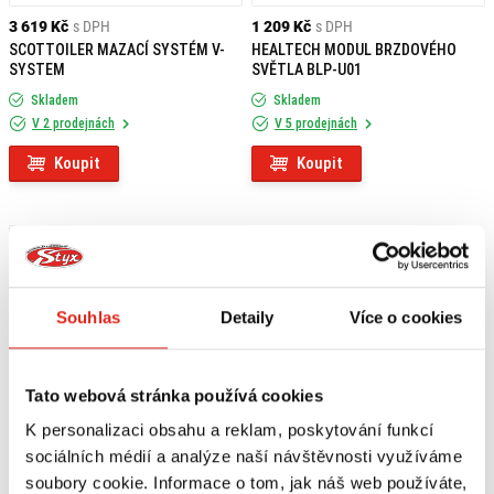
3 619 Kč
s DPH
1 209 Kč
s DPH
SCOTTOILER MAZACÍ SYSTÉM V-
HEALTECH MODUL BRZDOVÉHO
SYSTEM
SVĚTLA BLP-U01
Skladem
Skladem
V 2 prodejnách
V 5 prodejnách
Koupit
Koupit
Souhlas
Detaily
Více o cookies
Tato webová stránka používá cookies
K personalizaci obsahu a reklam, poskytování funkcí
sociálních médií a analýze naší návštěvnosti využíváme
soubory cookie. Informace o tom, jak náš web používáte,