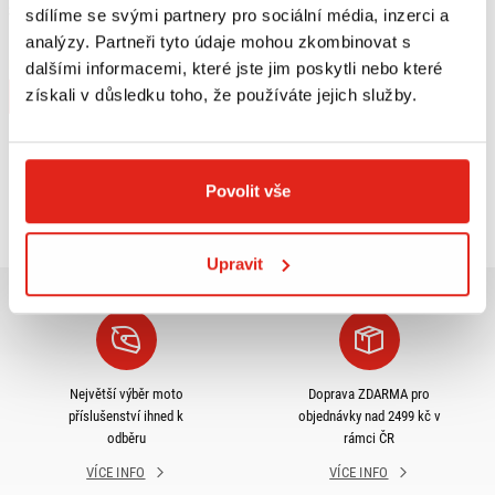
3 019 Kč
s DPH
sdílíme se svými partnery pro sociální média, inzerci a
SW MOTECH KRYTY RUKOU KOBRA
analýzy. Partneři tyto údaje mohou zkombinovat s
Na objednávku
dalšími informacemi, které jste jim poskytli nebo které
získali v důsledku toho, že používáte jejich služby.
Koupit
Prohlédli jste si
3
z
3
produktů
Povolit vše
Upravit
Největší výběr moto
Doprava ZDARMA pro
příslušenství ihned k
objednávky nad 2499 kč v
odběru
rámci ČR
VÍCE INFO
VÍCE INFO