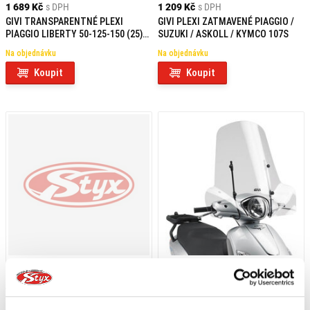
1 689 Kč
s DPH
1 209 Kč
s DPH
GIVI TRANSPARENTNÉ PLEXI
GIVI PLEXI ZATMAVENÉ PIAGGIO /
PIAGGIO LIBERTY 50-125-150 (25)
SUZUKI / ASKOLL / KYMCO 107S
5623A
Na objednávku
Na objednávku
Koupit
Koupit
409 Kč
s DPH
1 449 Kč
s DPH
GIVI ZADNÝ NOSIČ PIAGGIO
GIVI SADA NA MONTÁŽ PLEXI 107A