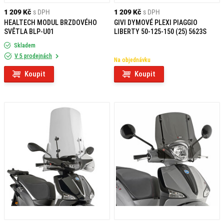
1 209 Kč
s DPH
1 209 Kč
s DPH
HEALTECH MODUL BRZDOVÉHO
GIVI DYMOVÉ PLEXI PIAGGIO
SVĚTLA BLP-U01
LIBERTY 50-125-150 (25) 5623S
Skladem
V 5 prodejnách
Na objednávku
Koupit
Koupit