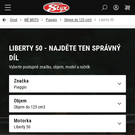
Styx-
cz
Úvod
MÉ MOTO
Piaggio
Objem do 125 cm3
Liberty 50
LIBERTY 50 - NAJDĚTE TEN SPRÁVNÝ
DÍL
Vyberte postupně značku, objem, model a ročník
Značka
Piaggio
Objem
Objem do 125 cm3
Motorka
Liberty 50