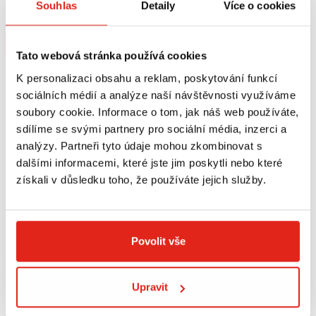
LIBERTY 50/125/150 (25) SR5623
PIAGGIO LIBERTY 50-125-150-200
Souhlas
Detaily
Více o cookies
A107AFM
Na objednávku
Na objednávku
Koupit
Koupit
Tato webová stránka používá cookies
K personalizaci obsahu a reklam, poskytování funkcí
sociálních médií a analýze naší návštěvnosti využíváme
soubory cookie. Informace o tom, jak náš web používáte,
sdílíme se svými partnery pro sociální média, inzerci a
analýzy. Partneři tyto údaje mohou zkombinovat s
dalšími informacemi, které jste jim poskytli nebo které
získali v důsledku toho, že používáte jejich služby.
Povolit vše
4 709 Kč
s DPH
4 709 Kč
s DPH
LEO VINCE VÝFUK SITOPLUS BLACK
LEO VINCE VÝFUK SITOPLUS VESPA
Upravit
VESPA LIBERTY 50 (16-
LIBERTY 50 (16-23)/PRIMAVERA 50
23)/PRIMAVERA 50 (13-23)/SPRINT
(13-23)/SPRINT 50 (14-23)/ZIP 50
Na objednávku
Na objednávku
50 (14-23)/ZIP 50 (18-23)
(18-23)