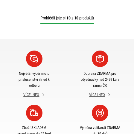
Prohlédli jste si
10
z
10
produktů
Největší výběr moto
Doprava ZDARMA pro
příslušenství ihned k
objednávky nad 2499 kč v
odběru
rámci ČR
VÍCE INFO
VÍCE INFO
Zboží SKLADEM
Výměna velikosti ZDARMA
expedujeme do 24 hod.
do 30 dnů