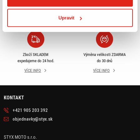
příslušenství ihned k
objednávky nad 2499 kč v
odběru
rámci ČR
Upravit
VÍCE INFO
VÍCE INFO
Zboží SKLADEM
Výměna velikosti ZDARMA
expedujeme do 24 hod.
do 30 dnů
VÍCE INFO
VÍCE INFO
KONTAKT
+421 905 203 392
objednavky@styx.sk
STYX MOTO s.r.o.