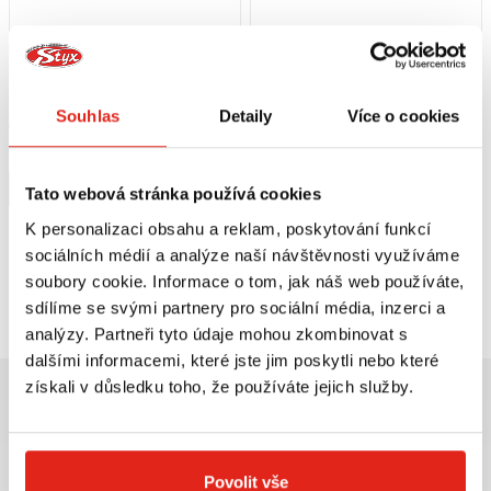
7 959 Kč
s DPH
1 209 Kč
s DPH
BRITE-LITES PŘÍDAVNÁ LED
HEALTECH MODUL BRZDOVÉHO
SVĚTLA - BULLET CHROMOVÁ
SVĚTLA BLP-U01
Souhlas
Detaily
Více o cookies
Skladem
Skladem
V 1 prodejně
V 5 prodejnách
Koupit
Koupit
Tato webová stránka používá cookies
K personalizaci obsahu a reklam, poskytování funkcí
sociálních médií a analýze naší návštěvnosti využíváme
soubory cookie. Informace o tom, jak náš web používáte,
Prohlédli jste si
2
z
2
produktů
sdílíme se svými partnery pro sociální média, inzerci a
analýzy. Partneři tyto údaje mohou zkombinovat s
dalšími informacemi, které jste jim poskytli nebo které
získali v důsledku toho, že používáte jejich služby.
Povolit vše
Největší výběr moto
Doprava ZDARMA pro