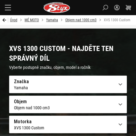
Styx-
cz
Úvod
MÉ MOTO
Yamaha
Objem nad 1000 cm3
XVS 1300 Custom
XVS 1300 CUSTOM - NAJDĚTE TEN
SPRÁVNÝ DÍL
Vyberte postupně značku, objem, model a ročník
Značka
Yamaha
Objem
Objem nad 1000 cm3
Motorka
XVS 1300 Custom