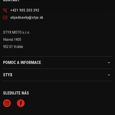
+421 905 203 392
objednavky@styx.sk
STYX MOTO s.r.o.
Hlavná 1405
952 01 Vráble
POMOC A INFORMACE
STYX
SLEDUJTE NÁS