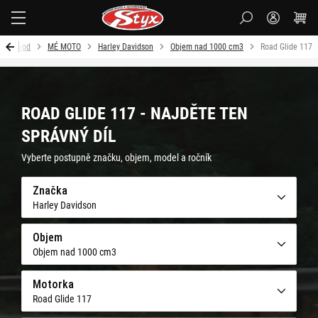
Styx-
cz
Úvod
MÉ MOTO
Harley Davidson
Objem nad 1000 cm3
Road Glide 117
ROAD GLIDE 117 - NAJDĚTE TEN
SPRÁVNÝ DÍL
Vyberte postupně značku, objem, model a ročník
Značka
Harley Davidson
Objem
Objem nad 1000 cm3
Motorka
Road Glide 117