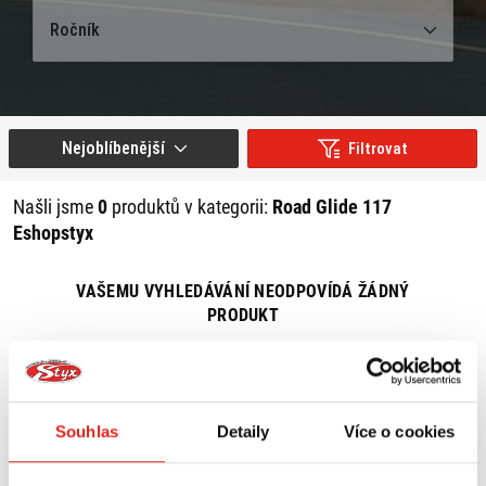
Ročník
Nejoblíbenější
Filtrovat
Našli jsme
0
produktů v kategorii:
Road Glide 117
Eshopstyx
VAŠEMU VYHLEDÁVÁNÍ NEODPOVÍDÁ ŽÁDNÝ
PRODUKT
ZRUŠIT VŠECHNY FILTRY
Souhlas
Detaily
Více o cookies