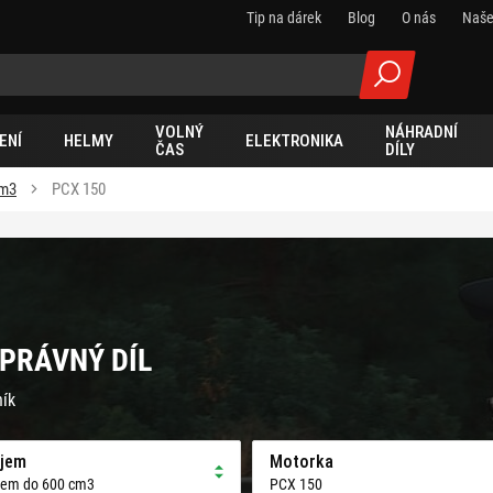
Tip na dárek
Blog
O nás
Naše
VOLNÝ
NÁHRADNÍ
ENÍ
HELMY
ELEKTRONIKA
ČAS
DÍLY
cm3
PCX 150
SPRÁVNÝ DÍL
ník
jem
Motorka
jem do 600 cm3
PCX 150