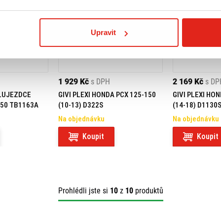
Upravit
1 929 Kč
s DPH
2 169 Kč
s DP
OLUJEZDCE
GIVI PLEXI HONDA PCX 125-150
GIVI PLEXI HO
150 TB1163A
(10-13) D322S
(14-18) D1130
Na objednávku
Na objednávku
Koupit
Koupit
Prohlédli jste si
10
z
10
produktů