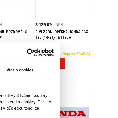
H
3 139 Kč
s DPH
DUL BRZDOVÉHO
GIVI ZADNÍ OPĚRKA HONDA PCX
01
125 (14-21) TB1190A
 na prodejně
Na objednávku
- Doprava ZDARMA
Koupit
Více o cookies
ěvnosti využíváme soubory
, inzerci a analýzy. Partneři
li v důsledku toho, že