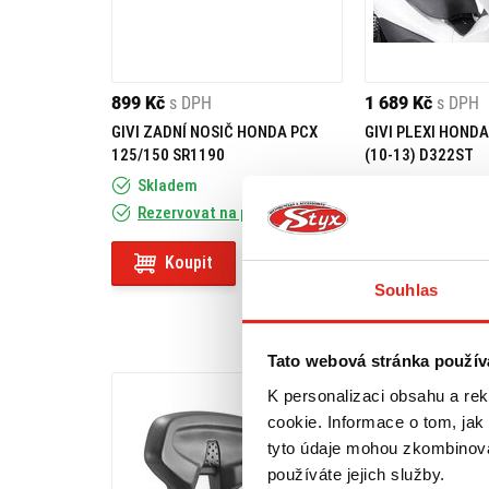
899 Kč
s DPH
1 689 Kč
s DPH
GIVI ZADNÍ NOSIČ HONDA PCX
GIVI PLEXI HONDA
125/150 SR1190
(10-13) D322ST
Skladem
Skladem
Rezervovat na prodejně
Rezervovat na
Koupit
Koupit
Souhlas
Tato webová stránka použív
K personalizaci obsahu a re
cookie. Informace o tom, jak
tyto údaje mohou zkombinovat
používáte jejich služby.