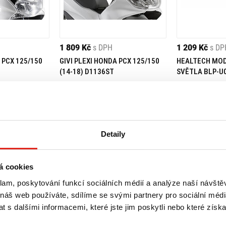
1 809 Kč
s DPH
1 209 Kč
s DP
 PCX 125/150
GIVI PLEXI HONDA PCX 125/150
HEALTECH MO
(14-18) D1136ST
SVĚTLA BLP-U
Skladem
 prodejně
Rezervovat
Na objednávku
Koupit
Koupit
Detaily
á cookies
klam, poskytování funkcí sociálních médií a analýze naší návšt
 náš web používáte, sdílíme se svými partnery pro sociální média
 s dalšími informacemi, které jste jim poskytli nebo které získa