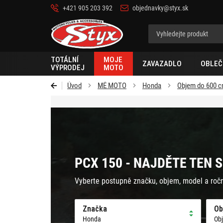
+421 905 203 392
objednavky@styx.sk
Styx-
cz
TOTÁLNÍ
MOJE
ZAVAZADLO
OBLEČ
VÝPRODEJ
MOTO
Úvod
MÉ MOTO
Honda
Objem do 600 
PCX 150 - NAJDĚTE TEN 
Vyberte postupně značku, objem, model a roč
Značka
Ob
Honda
Ob