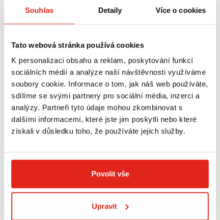
Na objednávku
Na objednávku
Souhlas
Detaily
Více o cookies
Koupit
Koupit
Tato webová stránka používá cookies
K personalizaci obsahu a reklam, poskytování funkcí
sociálních médií a analýze naší návštěvnosti využíváme
soubory cookie. Informace o tom, jak náš web používáte,
sdílíme se svými partnery pro sociální média, inzerci a
analýzy. Partneři tyto údaje mohou zkombinovat s
dalšími informacemi, které jste jim poskytli nebo které
získali v důsledku toho, že používáte jejich služby.
Povolit vše
3 259 Kč
s DPH
GIVI PLEXI KYMCO DTX 360 (21)
D6117ST
Upravit
Na objednávku