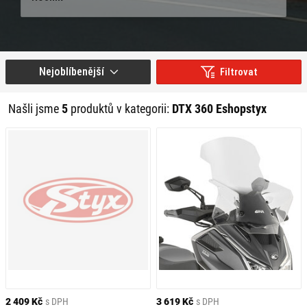
Nejoblíbenější
Filtrovat
Našli jsme
5
produktů v kategorii:
DTX 360 Eshopstyx
2 409 Kč
s DPH
3 619 Kč
s DPH