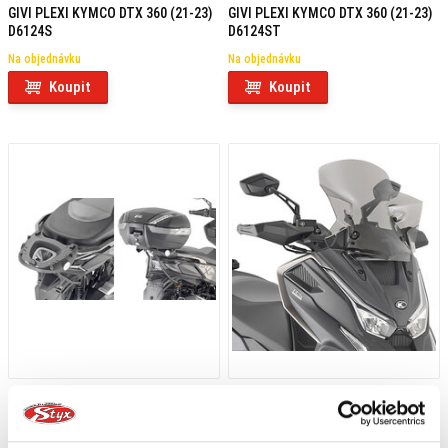
GIVI PLEXI KYMCO DTX 360 (21-23)
GIVI PLEXI KYMCO DTX 360 (21-23)
D6124S
D6124ST
Na objednávku
Na objednávku
Koupit
Koupit
2 169 Kč
s DPH
2 609 Kč
s DPH
GIVI DRŽÁK KUFRU KYMCO DTX 360
GIVI PLEXI KYMCO DTX 360 (21)
(21) SR6117
D6117S