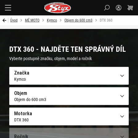
Styx-
cz
Úvod
MÉ MOTO
Kymco
Objem do 600 cm3
DTX 360
DTX 360 - NAJDĚTE TEN SPRÁVNÝ DÍL
Vyberte postupně značku, objem, model a ročník
Značka
Kymco
Objem
Objem do 600 cm3
Motorka
DTX 360
Ročník