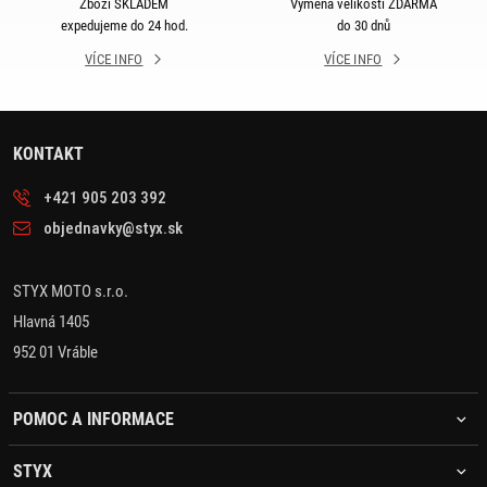
Zboží SKLADEM
Výměna velikosti ZDARMA
expedujeme do 24 hod.
do 30 dnů
VÍCE INFO
VÍCE INFO
KONTAKT
+421 905 203 392
objednavky@styx.sk
STYX MOTO s.r.o.
Hlavná 1405
952 01 Vráble
POMOC A INFORMACE
STYX