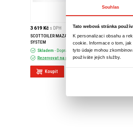
Souhlas
Tato webová stránka použív
3 619 Kč
s DPH
9 169 Kč
s DPH
K personalizaci obsahu a re
SCOTTOILER MAZACÍ SYSTÉM V-
SCOTTOILER MAZ
SYSTEM
SYSTEM
cookie. Informace o tom, jak
tyto údaje mohou zkombinovat
Skladem
- Doprava ZDARMA
Skladem
- Do
používáte jejich služby.
Rezervovat na prodejně
Rezervovat na
Koupit
Koupit