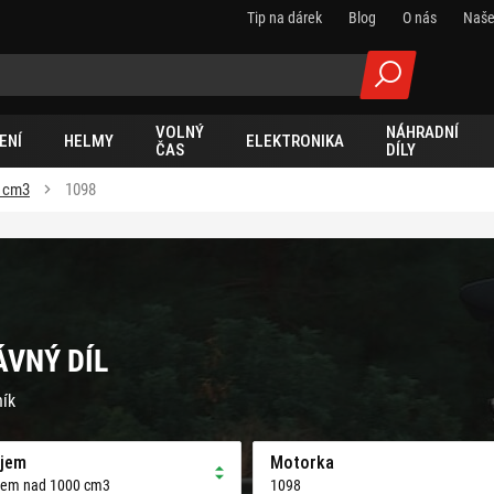
Tip na dárek
Blog
O nás
Naše
VOLNÝ
NÁHRADNÍ
ENÍ
HELMY
ELEKTRONIKA
ČAS
DÍLY
0 cm3
1098
ÁVNÝ DÍL
ník
jem
Motorka
jem nad 1000 cm3
1098