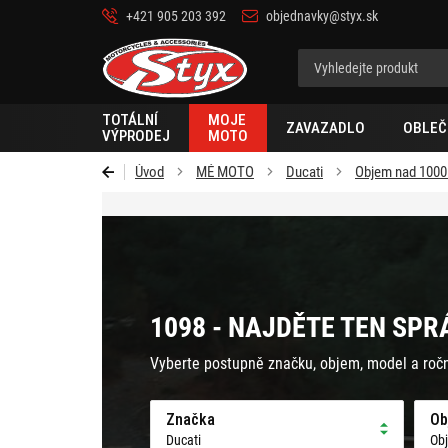
+421 905 203 392
objednavky@styx.sk
Styx-
cz
TOTÁLNÍ
MOJE
ZAVAZADLO
OBLEČ
VÝPRODEJ
MOTO
Úvod
MÉ MOTO
Ducati
Objem nad 100
1098 - NAJDĚTE TEN SPR
Vyberte postupně značku, objem, model a roč
Značka
Ob
Ducati
Ob