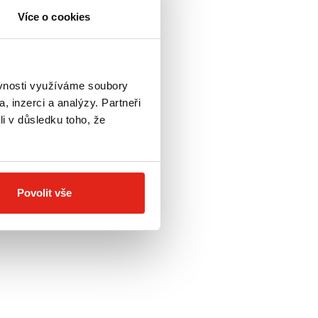
Více o cookies
H
ěvnosti využíváme soubory
O BLAZE BOČNÍ
SUPERBIKE 848
, inzerci a analýzy. Partneři
)/1198 (-12)
li v důsledku toho, že
- Doprava ZDARMA
Povolit vše