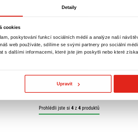
Detaily
á cookies
439 Kč
s DPH
9 169 Kč
s DP
klam, poskytování funkcí sociálních médií a analýze naší návšt
ACÍ SYSTÉM E-
GIVI PODKOVA NA NÁDRŽ BF08
SW MOTECH PR
TAŠKY DUCATI 
 náš web používáte, sdílíme se svými partnery pro sociální média
(-13)/1098 (-09
 s dalšími informacemi, které jste jim poskytli nebo které získa
prava ZDARMA
Skladem
 prodejně
Rezervovat na prodejně
Na objednávku
Koupit
Koupit
Upravit
Prohlédli jste si
4
z
4
produktů