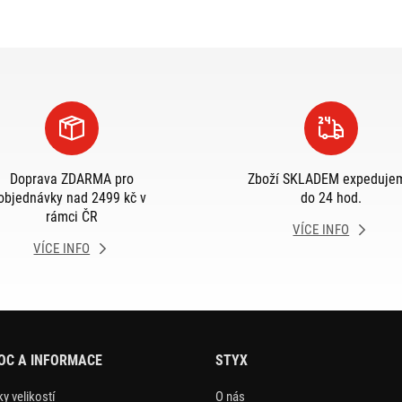
Doprava ZDARMA pro
Zboží SKLADEM expeduje
objednávky nad 2499 kč v
do 24 hod.
rámci ČR
VÍCE INFO
VÍCE INFO
OC A INFORMACE
STYX
y velikostí
O nás