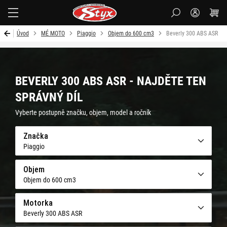
Styx-
cz
Úvod
MÉ MOTO
Piaggio
Objem do 600 cm3
Beverly 300 ABS ASR
BEVERLY 300 ABS ASR - NAJDĚTE TEN
SPRÁVNÝ DÍL
Vyberte postupně značku, objem, model a ročník
Značka
Piaggio
Objem
Objem do 600 cm3
Motorka
Beverly 300 ABS ASR