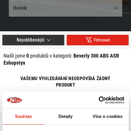
Ročník
Nejoblíbenější
Filtrovat
Našli jsme
0
produktů v kategorii:
Beverly 300 ABS ASR
Eshopstyx
VAŠEMU VYHLEDÁVÁNÍ NEODPOVÍDÁ ŽÁDNÝ
PRODUKT
ZRUŠIT VŠECHNY FILTRY
Souhlas
Detaily
Více o cookies