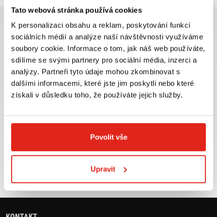
Tato webová stránka používá cookies
K personalizaci obsahu a reklam, poskytování funkcí
sociálních médií a analýze naší návštěvnosti využíváme
soubory cookie. Informace o tom, jak náš web používáte,
sdílíme se svými partnery pro sociální média, inzerci a
Největší výběr moto
Doprava ZDARMA pro
analýzy. Partneři tyto údaje mohou zkombinovat s
příslušenství ihned k
objednávky nad 2499 kč v
odběru
rámci ČR
dalšími informacemi, které jste jim poskytli nebo které
získali v důsledku toho, že používáte jejich služby.
VÍCE INFO
VÍCE INFO
Povolit vše
Zboží SKLADEM
Výměna velikosti ZDARMA
expedujeme do 24 hod.
do 30 dnů
Upravit
VÍCE INFO
VÍCE INFO
KONTAKT