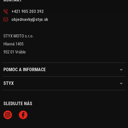
+421 905 203 392
objednavky@styx.sk
STYX MOTO s.r.o.
Hlavná 1405
952 01 Vráble
POMOC A INFORMACE
STYX
SLEDUJTE NÁS