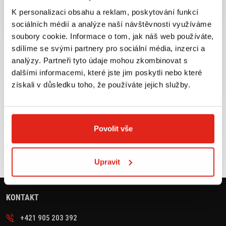
K personalizaci obsahu a reklam, poskytování funkcí
sociálních médií a analýze naší návštěvnosti využíváme
soubory cookie. Informace o tom, jak náš web používáte,
Největší výběr moto
Doprava ZDARMA pro
příslušenství ihned k
objednávky nad 2499 kč v
sdílíme se svými partnery pro sociální média, inzerci a
odběru
rámci ČR
analýzy. Partneři tyto údaje mohou zkombinovat s
dalšími informacemi, které jste jim poskytli nebo které
VÍCE INFO
VÍCE INFO
získali v důsledku toho, že používáte jejich služby.
Zboží SKLADEM
Výměna velikosti ZDARMA
Povolit vše
expedujeme do 24 hod.
do 30 dnů
VÍCE INFO
VÍCE INFO
Upravit
KONTAKT
+421 905 203 392