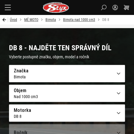
Styx-
cz
Úvod
MÉ MOTO
Bimota
Bimota nad 1000 cm3
DB 8
DB 8 - NAJDĚTE TEN SPRÁVNÝ DÍL
Vyberte postupně značku, objem, model a ročník
Značka
Bimota
Objem
Nad 1000 cm3
Motorka
DB 8
Ročník