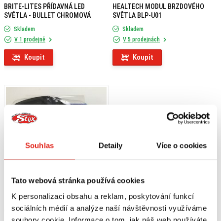
BRITE-LITES PŘÍDAVNÁ LED
HEALTECH MODUL BRZDOVÉHO
SVĚTLA - BULLET CHROMOVÁ
SVĚTLA BLP-U01
Skladem
Skladem
V 1 prodejně
V 5 prodejnách
Koupit
Koupit
Souhlas
Detaily
Více o cookies
Tato webová stránka používá cookies
K personalizaci obsahu a reklam, poskytování funkcí
sociálních médií a analýze naší návštěvnosti využíváme
679 Kč
s DPH
soubory cookie. Informace o tom, jak náš web používáte,
SUZUKI VZDUCHOVÝ FILTR