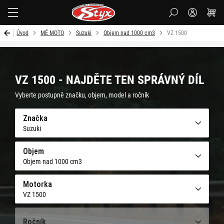
Styx-
cz
Úvod
MÉ MOTO
Suzuki
Objem nad 1000 cm3
VZ 1500
VZ 1500 - NAJDĚTE TEN SPRÁVNÝ DÍL
Vyberte postupně značku, objem, model a ročník
Značka
Suzuki
Objem
Objem nad 1000 cm3
Motorka
VZ 1500
Ročník