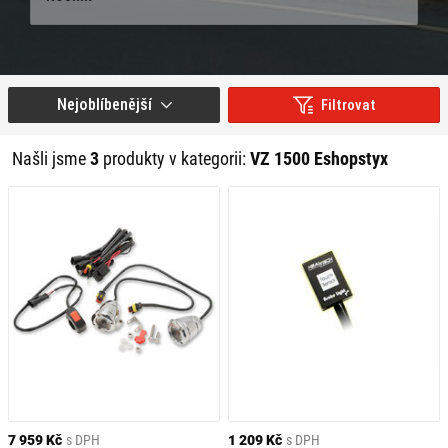
Nejoblíbenější
Filtrovat
Našli jsme
3
produkty v kategorii:
VZ 1500 Eshopstyx
7 959 Kč
s DPH
1 209 Kč
s DPH