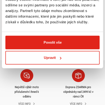
VZ/VL1500
sdílíme se svými partnery pro sociální média, inzerci a
analýzy. Partneři tyto údaje mohou zkombinovat s
Skladem
V 1 prodejně
dalšími informacemi, které jste jim poskytli nebo které
získali v důsledku toho, že používáte jejich služby.
Koupit
Povolit vše
Prohlédli jste si
3
z
3
produktů
Upravit
Největší výběr moto
Doprava ZDARMA pro
příslušenství ihned k
objednávky nad 2499 kč v
odběru
rámci ČR
VÍCE INFO
VÍCE INFO