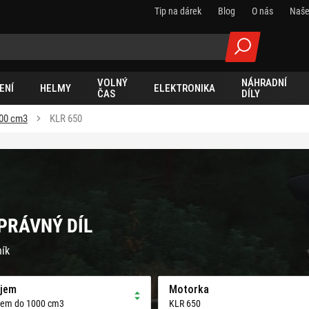
Tip na dárek
Blog
O nás
Naše
VOLNÝ
NÁHRADNÍ
ENÍ
HELMY
ELEKTRONIKA
ČAS
DÍLY
00 cm3
KLR 650
SPRÁVNÝ DÍL
ník
jem
Motorka
jem do 1000 cm3
KLR 650