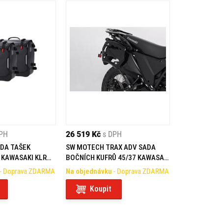
DPH
26 519 Kč
s DPH
DA TAŠEK
SW MOTECH TRAX ADV SADA
 KAWASAKI KLR
BOČNÍCH KUFRŮ 45/37 KAWASAKI
KLR 650 (22-)
- Doprava ZDARMA
Na objednávku
- Doprava ZDARMA
Koupit