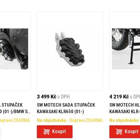
3 499 Kč
s DPH
4 219 Kč
s DP
 STUPAČEK
SW MOTECH SADA STUPAČEK
SW MOTECH HL
0 (01-)/BMW S
KAWASAKI KLR650 (01-)
KAWASAKI KLR 
Doprava ZDARMA
Na objednávku
- Doprava ZDARMA
Na objednávku
Koupit
Koupit