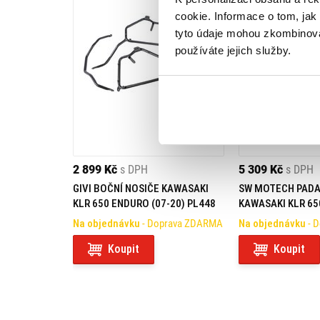
cookie. Informace o tom, jak
tyto údaje mohou zkombinovat
používáte jejich služby.
2 899 Kč
s DPH
5 309 Kč
s DPH
GIVI BOČNÍ NOSIČE KAWASAKI
SW MOTECH PADA
KLR 650 ENDURO (07-20) PL448
KAWASAKI KLR 650
Na objednávku
- Doprava ZDARMA
Na objednávku
- 
Koupit
Koupit