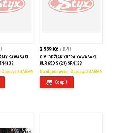
H
2 539 Kč
s DPH
RÁMY KAWASAKI
GIVI DRŽIAK KUFRA KAWASAKI
 TN4133
KLR 650 S (23) SR4133
- Doprava ZDARMA
Na objednávku
- Doprava ZDARMA
Koupit