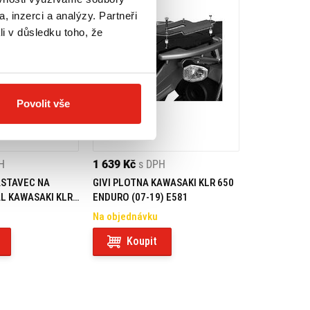
, inzerci a analýzy. Partneři
li v důsledku toho, že
Povolit vše
H
1 639 Kč
s DPH
STAVEC NA
GIVI PLOTNA KAWASAKI KLR 650
L KAWASAKI KLR
ENDURO (07-19) E581
Na objednávku
Koupit