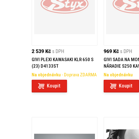
2 539 Kč
s DPH
969 Kč
s DPH
GIVI PLEXI KAWASAKI KLR 650 S
GIVI SADA NA MO
(23) D4133ST
NÁRADIE S250 KA
650 S (23) TL413
Na objednávku
- Doprava ZDARMA
Na objednávku
Koupit
Koupit