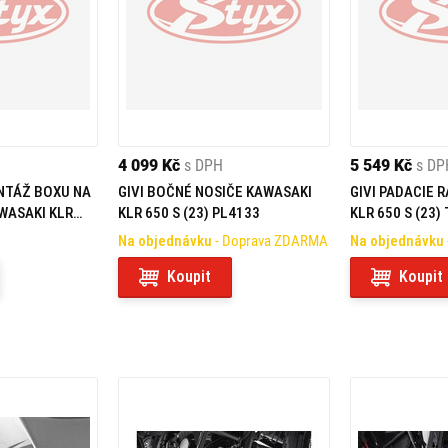
4 099 Kč
s DPH
5 549 Kč
s DP
NTÁŽ BOXU NA
GIVI BOČNÉ NOSIČE KAWASAKI
GIVI PADACIE 
WASAKI KLR
KLR 650 S (23) PL4133
KLR 650 S (23)
3KIT
Na objednávku
- Doprava ZDARMA
Na objednávku
Koupit
Koupit