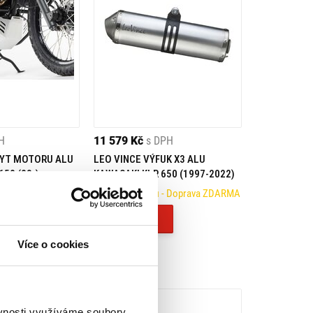
H
11 579 Kč
s DPH
YT MOTORU ALU
LEO VINCE VÝFUK X3 ALU
50 (08-)
KAWASAKI KLR 650 (1997-2022)
- Doprava ZDARMA
Na objednávku
- Doprava ZDARMA
Koupit
Více o cookies
ěvnosti využíváme soubory