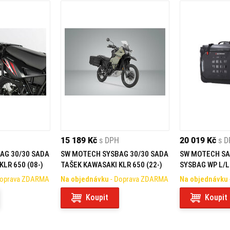
15 189 Kč
s DPH
20 019 Kč
s 
AG 30/30 SADA
SW MOTECH SYSBAG 30/30 SADA
SW MOTECH SA
LR 650 (08-)
TAŠEK KAWASAKI KLR 650 (22-)
SYSBAG WP L/L
650 (22-)
Doprava ZDARMA
Na objednávku
- Doprava ZDARMA
Na objednávku
Koupit
Koupit