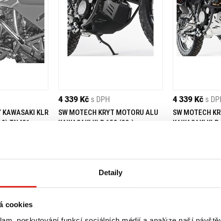
4 339 Kč
s DPH
4 339 Kč
s DP
Y KAWASAKI KLR
SW MOTECH KRYT MOTORU ALU
SW MOTECH KR
19) TN421
KAWASAKI KLR 650 (08-)
KAWASAKI KLR 6
Doprava ZDARMA
Na objednávku
- Doprava ZDARMA
Na objednávku
Koupit
Koupit
Detaily
á cookies
klam, poskytování funkcí sociálních médií a analýze naší návšt