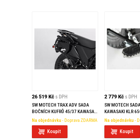
26 519 Kč
s DPH
2 779 Kč
s DPH
SW MOTECH TRAX ADV SADA
SW MOTECH SADA
BOČNÍCH KUFRŮ 45/37 KAWASAKI
KAWASAKI KLR 65
KLR 650 (22-)
1000 XR (19-)
Na objednávku
- Doprava ZDARMA
Na objednávku
- 
Koupit
Koupit