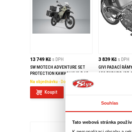
13 749 Kč
s DPH
3 839 Kč
s DPH
SW MOTECH ADVENTURE SET
GIVI PADACÍ RÁM
PROTECTION KAWASAKI KLR 650
650 ENDURO (07-
(22-)
Na objednávku
- Doprava ZDARMA
Na objednávku
- 
Koupit
Koupit
Souhlas
Tato webová stránka použív
K personalizaci obsahu a re