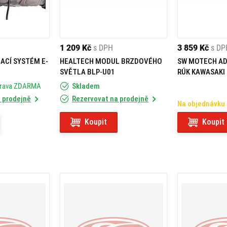
1 209 Kč
s DPH
3 859 Kč
s DP
ACÍ SYSTÉM E-
HEALTECH MODUL BRZDOVÉHO
SW MOTECH AD
SVĚTLA BLP-U01
RÚK KAWASAKI K
prava ZDARMA
Skladem
 prodejně
Rezervovat na prodejně
Na objednávku
Koupit
Koupit