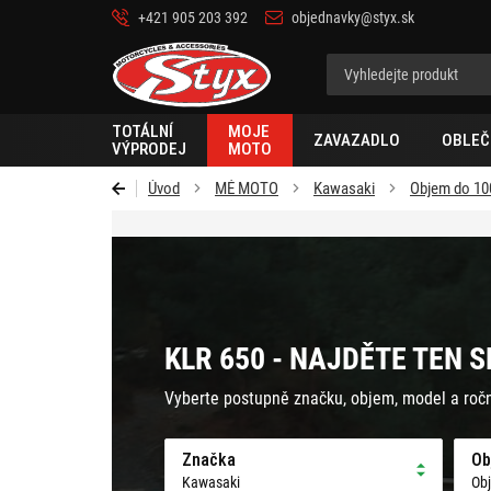
+421 905 203 392
objednavky@styx.sk
Styx-
cz
TOTÁLNÍ
MOJE
ZAVAZADLO
OBLEČ
VÝPRODEJ
MOTO
Úvod
MÉ MOTO
Kawasaki
Objem do 10
KLR 650 - NAJDĚTE TEN 
Vyberte postupně značku, objem, model a roč
Značka
Ob
Kawasaki
Ob