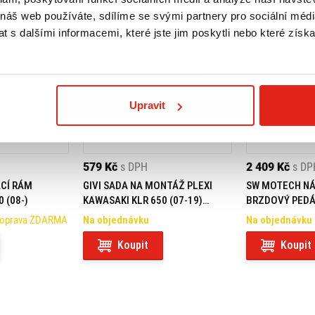
 náš web používáte, sdílíme se svými partnery pro sociální média
 s dalšími informacemi, které jste jim poskytli nebo které získa
Upravit
579 Kč
s DPH
2 409 Kč
s DP
CÍ RÁM
GIVI SADA NA MONTÁŽ PLEXI
SW MOTECH NÁ
 (08-)
KAWASAKI KLR 650 (07-19)
BRZDOVÝ PEDÁ
D408KIT
650 (22-)
Doprava ZDARMA
Na objednávku
Na objednávku
Koupit
Koupit