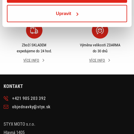
odběru
rámci ČR
VÍCE INFO
VÍCE INFO
Upravit
Zboží SKLADEM
Výměna velikosti ZDARMA
expedujeme do 24 hod.
do 30 dnů
VÍCE INFO
VÍCE INFO
KONTAKT
+421 905 203 392
objednavky@styx.sk
STYX MOTO s.r.o.
Hlavná 1405