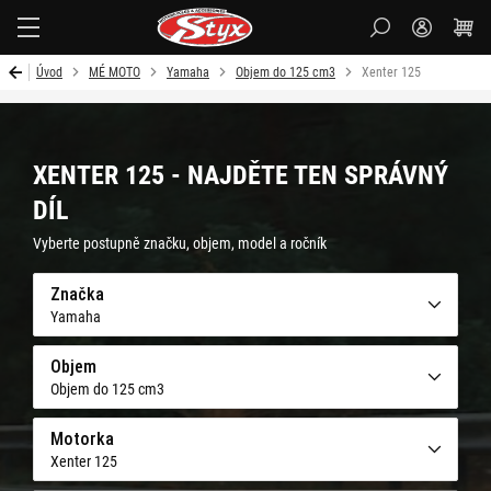
Styx-
cz
Úvod
MÉ MOTO
Yamaha
Objem do 125 cm3
Xenter 125
XENTER 125 - NAJDĚTE TEN SPRÁVNÝ
DÍL
Vyberte postupně značku, objem, model a ročník
Značka
Yamaha
Objem
Objem do 125 cm3
Motorka
Xenter 125