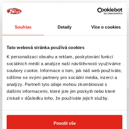
2 169 Kč
s DPH
1 209 Kč
s DPH
GIVI PLEXI MBK OCEO 125-
HEALTECH MODUL BRZDOVÉHO
150/YAMAHA XENTER 125-150
SVĚTLA BLP-U01
D2102ST
Skladem
Skladem
Souhlas
Detaily
Více o cookies
V 1 prodejně
V 5 prodejnách
Koupit
Koupit
Tato webová stránka používá cookies
K personalizaci obsahu a reklam, poskytování funkcí
sociálních médií a analýze naší návštěvnosti využíváme
Prohlédli jste si
2
z
2
produktů
soubory cookie. Informace o tom, jak náš web používáte,
sdílíme se svými partnery pro sociální média, inzerci a
analýzy. Partneři tyto údaje mohou zkombinovat s
dalšími informacemi, které jste jim poskytli nebo které
získali v důsledku toho, že používáte jejich služby.
Největší výběr moto
Doprava ZDARMA pro
Povolit vše
příslušenství ihned k
objednávky nad 2499 kč v