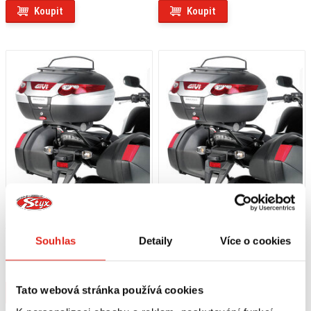
Koupit
Koupit
3 379 Kč
s DPH
3 019 Kč
s DPH
Souhlas
Detaily
Více o cookies
GIVI DRŽÁK KUFRU HONDA CBF
GIVI DRŽÁK KUFRU HONDA CBF
1000/1000 ST SR777
1000/1000 ST SR777M
Na objednávku
Na objednávku
Tato webová stránka používá cookies
Koupit
Koupit