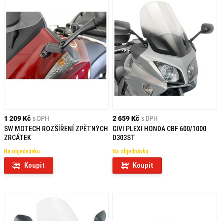
1 209 Kč
s DPH
2 659 Kč
s DPH
SW MOTECH ROZŠÍŘENÍ ZPĚTNÝCH
GIVI PLEXI HONDA CBF 600/1000
ZRCÁTEK
D303ST
Na objednávku
Na objednávku
Koupit
Koupit