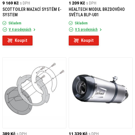
9 169 Kč
s DPH
1 209 Kč
s DPH
SCOTTOILER MAZACÍ SYSTÉM E-
HEALTECH MODUL BRZDOVÉHO
SYSTEM
SVĚTLA BLP-U01
Skladem
Skladem
V 4 prodejnách
V 5 prodejnách
Koupit
Koupit
389 Kč
s DPH
11 339 Kč
s DPH