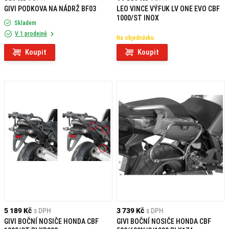
GIVI PODKOVA NA NÁDRŽ BF03
LEO VINCE VÝFUK LV ONE EVO CBF
1000/ST INOX
Skladem
V 1 prodejně
Na objednávku
Koupit
Koupit
5 189 Kč
s DPH
3 739 Kč
s DPH
GIVI BOČNÍ NOSIČE HONDA CBF
GIVI BOČNÍ NOSIČE HONDA CBF