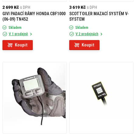
2 699 Kč
s DPH
3 619 Kč
s DPH
GIVI PADACÍ RÁMY HONDA CBF1000
SCOTTOILER MAZACÍ SYSTÉM V-
(06-09) TN452
SYSTEM
Skladem
Skladem
V 1 prodejně
V 2 prodejnách
Koupit
Koupit