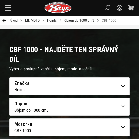
Styx-
cz
Úvod
MÉ MOTO
Honda
Objem do 1000 cm3
CBF 1000
CBF 1000 - NAJDĚTE TEN SPRÁVNÝ
DÍL
Vyberte postupně značku, objem, model a ročník
Značka
Honda
Objem
Objem do 1000 cm3
Motorka
CBF 1000