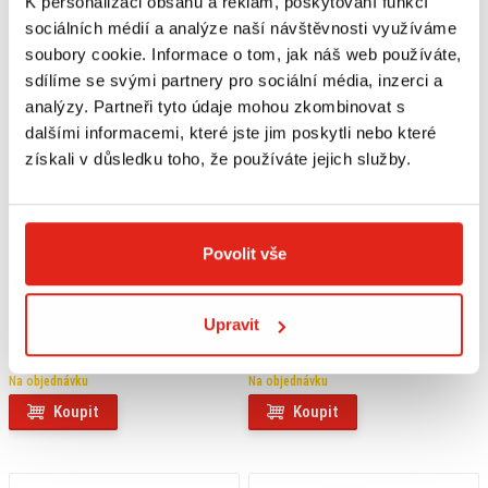
K personalizaci obsahu a reklam, poskytování funkcí
sociálních médií a analýze naší návštěvnosti využíváme
soubory cookie. Informace o tom, jak náš web používáte,
sdílíme se svými partnery pro sociální média, inzerci a
analýzy. Partneři tyto údaje mohou zkombinovat s
dalšími informacemi, které jste jim poskytli nebo které
získali v důsledku toho, že používáte jejich služby.
Povolit vše
8 679 Kč
s DPH
3 979 Kč
s DPH
Upravit
SW MOTECH EVO LED MLHOVÁ
SW MOTECH PADACÍ RÁM HONDA
SVĚTLA
CBF 1000 (06-09)
Na objednávku
Na objednávku
Koupit
Koupit