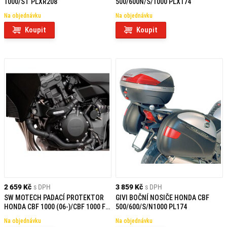
1000/ST PLXR208
500/600N/S/1000 PLX174
Na objednávku
Na objednávku
Koupit
Koupit
2 659 Kč
s DPH
3 859 Kč
s DPH
SW MOTECH PADACÍ PROTEKTOR
GIVI BOČNÍ NOSIČE HONDA CBF
HONDA CBF 1000 (06-)/CBF 1000 F
500/600/S/N1000 PL174
(09-)
Na objednávku
Na objednávku