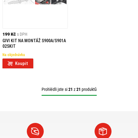
199 Kč
s DPH
GIVI KIT NA MONTÁŽ S900A/S901A
02SKIT
Na objednávku
Koupit
Prohlédli jste si
21
z
21
produktů