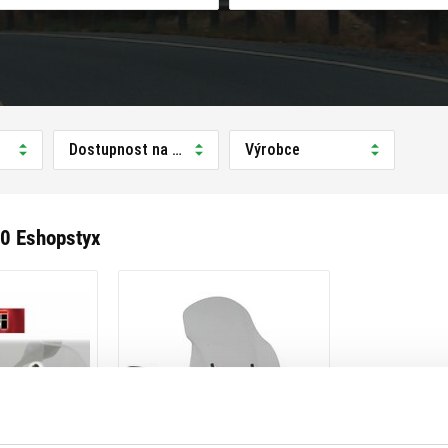
Dostupnost na prodejně
Výrobce
00 Eshopstyx