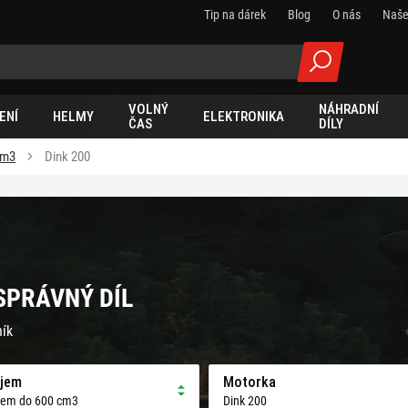
Tip na dárek
Blog
O nás
Naše
VOLNÝ
NÁHRADNÍ
ENÍ
HELMY
ELEKTRONIKA
ČAS
DÍLY
cm3
Dink 200
 SPRÁVNÝ DÍL
ník
jem
Motorka
jem do 600 cm3
Dink 200