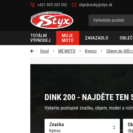
+421 905 203 392
objednavky@styx.sk
Styx-
cz
TOTÁLNÍ
MOJE
ZAVAZADLO
OBLEČ
VÝPRODEJ
MOTO
Úvod
MÉ MOTO
Kymco
Objem do 600 
DINK 200 - NAJDĚTE TEN
Vyberte postupně značku, objem, model a roč
Značka
Ob
Kymco
Ob