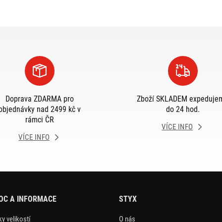
Doprava ZDARMA pro
Zboží SKLADEM expeduje
objednávky nad 2499 kč v
do 24 hod.
rámci ČR
VÍCE INFO
VÍCE INFO
OC A INFORMACE
STYX
y velikostí
O nás