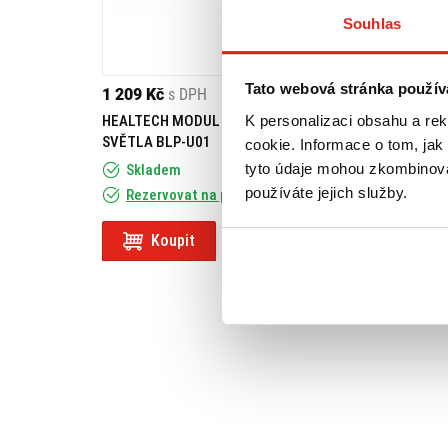
Souhlas
Tato webová stránka použív
1 209 Kč
s DPH
1 209 Kč
s DPH
K personalizaci obsahu a re
HEALTECH MODUL BRZDOVÉHO
GIVI SADA NA MO
SVĚTLA BLP-U01
292DT KYMCO DIN
cookie. Informace o tom, jak
(06-16) D292KIT
tyto údaje mohou zkombinovat
Skladem
používáte jejich služby.
Rezervovat na prodejně
Na objednávku
Koupit
Koupit