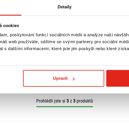
Detaily
á cookies
1 929 Kč
s DPH
klam, poskytování funkcí sociálních médií a analýze naší návšt
NTÁŽ PLEXI
GIVI PLEXI KYMCO DINK 292DT
K 50-125-200I
 náš web používáte, sdílíme se svými partnery pro sociální média
 s dalšími informacemi, které jste jim poskytli nebo které získa
Na objednávku
Koupit
Upravit
Prohlédli jste si
3
z
3
produktů