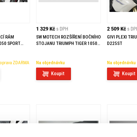
1 329 Kč
s DPH
2 509 Kč
s DP
CÍ RÁM
SW MOTECH ROZŠÍŘENÍ BOČNÍHO
GIVI PLEXI TRI
050 SPORT
STOJANU TRIUMPH TIGER 1050
D225ST
SPORT (13-)
Doprava ZDARMA
Na objednávku
Na objednávku
Koupit
Koupit