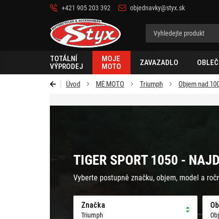
+421 905 203 392
objednavky@styx.sk
Styx-
cz
TOTÁLNÍ
MOJE
ZAVAZADLO
OBLEČ
VÝPRODEJ
MOTO
Úvod
MÉ MOTO
Triumph
Objem nad 10
TIGER SPORT 1050 - NAJ
Vyberte postupně značku, objem, model a roč
Značka
Ob
Triumph
Ob