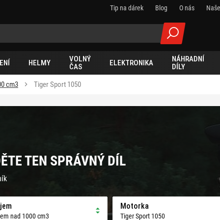
Tip na dárek
Blog
O nás
Naše
VOLNÝ
NÁHRADNÍ
ENÍ
HELMY
ELEKTRONIKA
ČAS
DÍLY
00 cm3
Tiger Sport 1050
DĚTE TEN SPRÁVNÝ DÍL
ník
jem
Motorka
jem nad 1000 cm3
Tiger Sport 1050