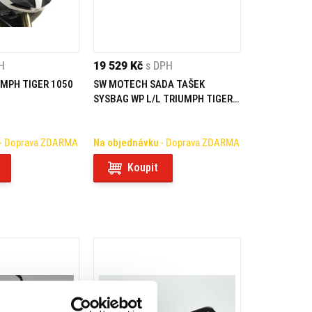
H
19 529 Kč
s DPH
UMPH TIGER 1050
SW MOTECH SADA TAŠEK
SYSBAG WP L/L TRIUMPH TIGER
1050 SPORT (13-)
- Doprava ZDARMA
Na objednávku
- Doprava ZDARMA
Koupit