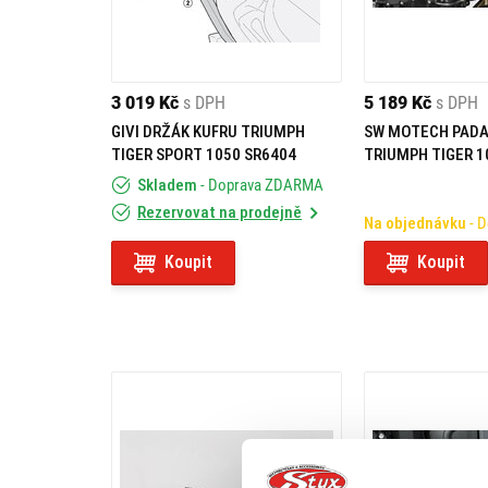
3 019 Kč
s DPH
5 189 Kč
s DPH
GIVI DRŽÁK KUFRU TRIUMPH
SW MOTECH PADA
TIGER SPORT 1050 SR6404
TRIUMPH TIGER 1
(13-)
Skladem
- Doprava ZDARMA
Rezervovat na prodejně
Na objednávku
- 
Koupit
Koupit