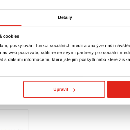
Detaily
á cookies
klam, poskytování funkcí sociálních médií a analýze naší návšt
3 619 Kč
s DPH
3 859 Kč
s DP
 náš web používáte, sdílíme se svými partnery pro sociální média
CÍ PÁKA
SW MOTECH NOSIČ ALURACK
SW MOTECH KR
 s dalšími informacemi, které jste jim poskytli nebo které získa
050 SPORT
KOBRA TRIUMP
EXPLORER/105
Doprava ZDARMA
Na objednávku
- Doprava ZDARMA
Na objednávku
Koupit
Koupit
Upravit