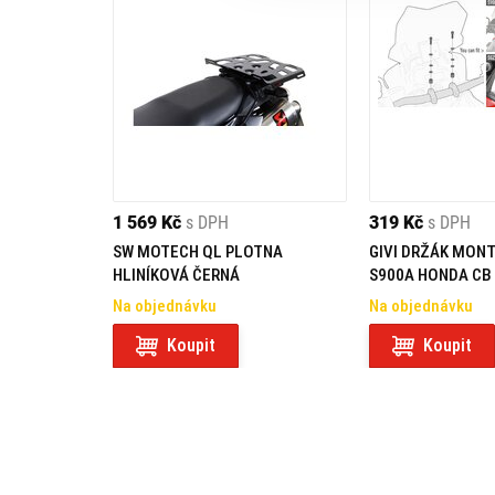
1 569 Kč
s DPH
319 Kč
s DPH
SW MOTECH QL PLOTNA
GIVI DRŽÁK MONT
HLINÍKOVÁ ČERNÁ
S900A HONDA CB 5
01SKIT
Na objednávku
Na objednávku
Koupit
Koupit