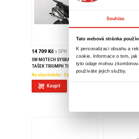
Souhlas
Tato webová stránka použív
K personalizaci obsahu a re
14 709 Kč
s DPH
3 619 Kč
s DPH
cookie. Informace o tom, jak
SW MOTECH SYSBAG 30/30 SADA
SW MOTECH ŘADÍ
tyto údaje mohou zkombinovat
TAŠEK TRIUMPH TIGER 1050
TRIUMPH TIGER 1
používáte jejich služby.
SPORT (13-)
(13-)
Na objednávku
- Doprava ZDARMA
Na objednávku
- 
Koupit
Koupit