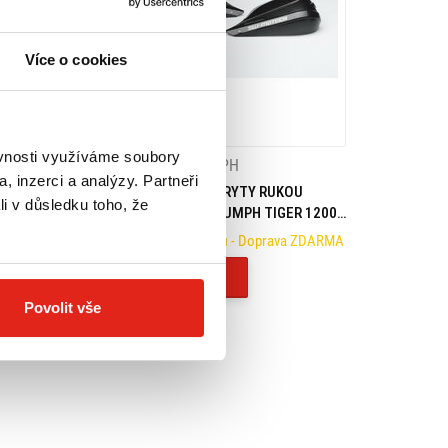
Více o cookies
ěvnosti využíváme soubory
H
3 379 Kč
s DPH
, inzerci a analýzy. Partneři
YTY RUKOU
SW MOTECH KRYTY RUKOU
li v důsledku toho, že
H TIGER 1200
BBSTORM TRIUMPH TIGER 1200
0 SPORT
EXPLORER/1050 SPORT
- Doprava ZDARMA
Na objednávku
- Doprava ZDARMA
Koupit
Povolit vše