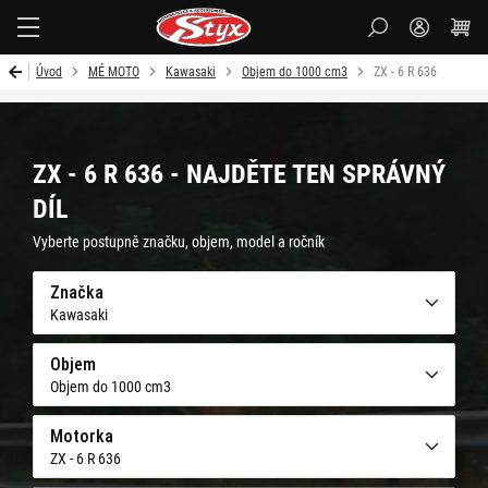
Styx-
cz
Úvod
MÉ MOTO
Kawasaki
Objem do 1000 cm3
ZX - 6 R 636
ZX - 6 R 636 - NAJDĚTE TEN SPRÁVNÝ
DÍL
Vyberte postupně značku, objem, model a ročník
Značka
Kawasaki
Objem
Objem do 1000 cm3
Motorka
ZX - 6 R 636