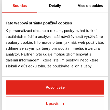
LEO VINCE VÝFUK LV-10 BLACK
LEO VINCE VÝFUK LV ONE EVO
Souhlas
Detaily
Více o cookies
EDITION KAWASAKI ZX-6R NINJA
KAWASAKI ZX-6R NINJA CARBON
(09-20)
Na objednávku
Na objednávku
Koupit
Koupit
Tato webová stránka používá cookies
K personalizaci obsahu a reklam, poskytování funkcí
sociálních médií a analýze naší návštěvnosti využíváme
soubory cookie. Informace o tom, jak náš web používáte,
sdílíme se svými partnery pro sociální média, inzerci a
analýzy. Partneři tyto údaje mohou zkombinovat s
dalšími informacemi, které jste jim poskytli nebo které
získali v důsledku toho, že používáte jejich služby.
Povolit vše
10 419 Kč
s DPH
2 169 Kč
s DPH
Upravit
LEO VINCE VÝFUK LV ONE EVO
SW MOTECH STUPAČKY RACING
KAWASAKI ZX-6R NINJA INOX
KAWASAKI NINJA ZX-6R 636 (18-)