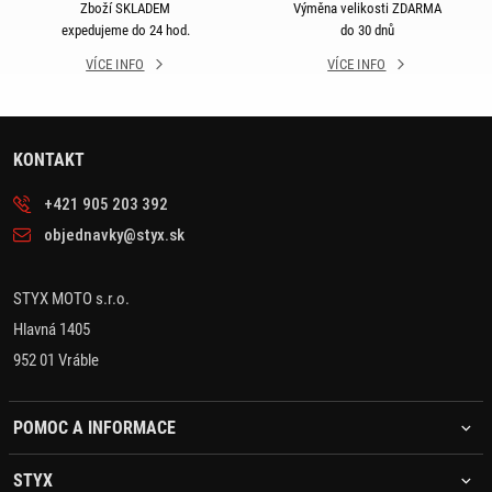
Zboží SKLADEM
Výměna velikosti ZDARMA
expedujeme do 24 hod.
do 30 dnů
VÍCE INFO
VÍCE INFO
KONTAKT
+421 905 203 392
objednavky@styx.sk
STYX MOTO s.r.o.
Hlavná 1405
952 01 Vráble
POMOC A INFORMACE
STYX