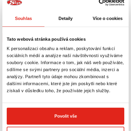
1 449 Kč
s DPH
1 909 Kč
s DPH
SW MOTECH PROTEKTOR NA
HS MOTO DRŽÁK SPZ DUCATI
Souhlas
Detaily
Více o cookies
PŘEDNÍ OSU DUCATI
HYPERMOTARD 796/1100/S (07-09),
1100 EVO/SP (10-12)
Na objednávku
Na objednávku
Koupit
Koupit
Tato webová stránka používá cookies
K personalizaci obsahu a reklam, poskytování funkcí
sociálních médií a analýze naší návštěvnosti využíváme
soubory cookie. Informace o tom, jak náš web používáte,
sdílíme se svými partnery pro sociální média, inzerci a
analýzy. Partneři tyto údaje mohou zkombinovat s
dalšími informacemi, které jste jim poskytli nebo které
získali v důsledku toho, že používáte jejich služby.
Povolit vše
2 289 Kč
s DPH
199 Kč
s DPH