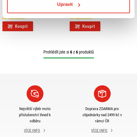
HS MOTO LED BRZDOVÉ SVĚTLO
GIVI SADA NA MONTÁŽ
Upravit
DUCATI HYPERMOTARD
S900A/S901A 03SKIT
796/1100/S/EVO
Na objednávku
Na objednávku
Koupit
Koupit
Prohlédli jste si
6
z
6
produktů
Největší výběr moto
Doprava ZDARMA pro
příslušenství ihned k
objednávky nad 2499 kč v
odběru
rámci ČR
VÍCE INFO
VÍCE INFO