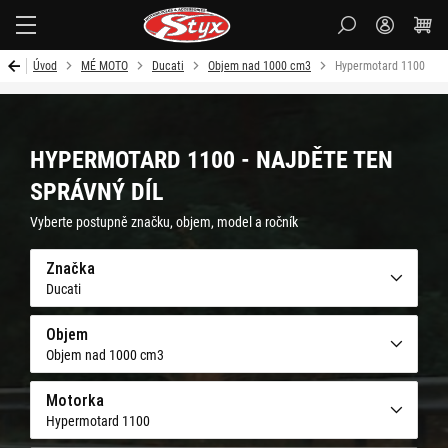
Styx-
cz
Úvod
MÉ MOTO
Ducati
Objem nad 1000 cm3
Hypermotard 1100
HYPERMOTARD 1100 - NAJDĚTE TEN
SPRÁVNÝ DÍL
Vyberte postupně značku, objem, model a ročník
Značka
Ducati
Objem
Objem nad 1000 cm3
Motorka
Hypermotard 1100