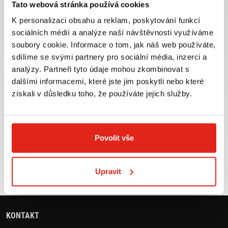
Tato webová stránka používá cookies
K personalizaci obsahu a reklam, poskytování funkcí
sociálních médií a analýze naší návštěvnosti využíváme
soubory cookie. Informace o tom, jak náš web používáte,
Největší výběr moto
Doprava ZDARMA pro
sdílíme se svými partnery pro sociální média, inzerci a
příslušenství ihned k
objednávky nad 2499 kč v
analýzy. Partneři tyto údaje mohou zkombinovat s
odběru
rámci ČR
dalšími informacemi, které jste jim poskytli nebo které
VÍCE INFO
VÍCE INFO
získali v důsledku toho, že používáte jejich služby.
Povolit vše
Zboží SKLADEM
Výměna velikosti ZDARMA
expedujeme do 24 hod.
do 30 dnů
Upravit
VÍCE INFO
VÍCE INFO
KONTAKT