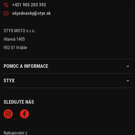
+421 905 203 392
objednavky@styx.sk
STYX MOTO s.r.o.
Hlavná 1405
952 01 Vráble
POMOC A INFORMACE
STYX
SLEDUJTE NÁS
Nakupování z