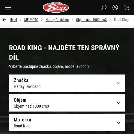
Styx-
cz
Úvod
MÉ MOTO
Harley Davidson
Objem nad 1000 cm3
Road King
ROAD KING - NAJDĚTE TEN SPRÁVNÝ
DÍL
Vyberte postupně značku, objem, model a ročník
Značka
Harley Davidson
Objem
Objem nad 1000 cm3
Motorka
Road King