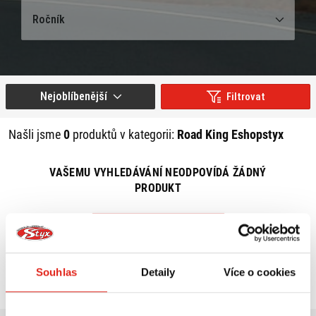
Ročník
Nejoblíbenější
Filtrovat
Našli jsme
0
produktů v kategorii:
Road King Eshopstyx
VAŠEMU VYHLEDÁVÁNÍ NEODPOVÍDÁ ŽÁDNÝ
PRODUKT
ZRUŠIT VŠECHNY FILTRY
Souhlas
Detaily
Více o cookies