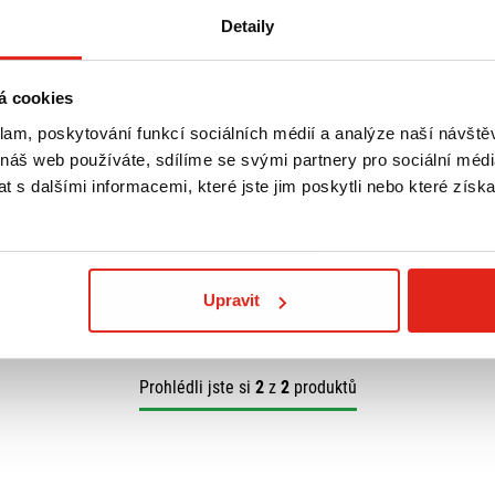
Detaily
á cookies
klam, poskytování funkcí sociálních médií a analýze naší návšt
RU MONORACK
00 R 635F
 náš web používáte, sdílíme se svými partnery pro sociální média
 s dalšími informacemi, které jste jim poskytli nebo které získa
Upravit
Prohlédli jste si
2
z
2
produktů