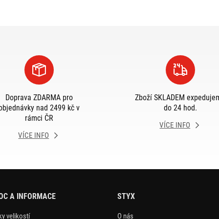
Doprava ZDARMA pro
Zboží SKLADEM expeduje
objednávky nad 2499 kč v
do 24 hod.
rámci ČR
VÍCE INFO
VÍCE INFO
OC A INFORMACE
STYX
y velikostí
O nás