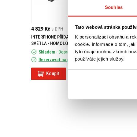
Souhlas
Tato webová stránka použív
4 829 Kč
s DPH
1 809 Kč
s DPH
K personalizaci obsahu a re
INTERPHONE PŘÍDAVNÁ LED
GIVI DRŽÁK KUF
SVĚTLA - HOMOLOGIZOVANÁ,
BMW R 850 R/R 11
cookie. Informace o tom, jak
ČERNÉ
tyto údaje mohou zkombinovat
Skladem
- Doprava ZDARMA
používáte jejich služby.
Rezervovat na prodejně
Na objednávku
Koupit
Koupit