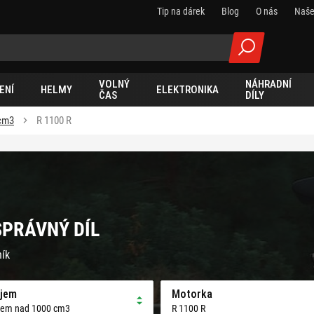
Tip na dárek
Blog
O nás
Naše
VOLNÝ
NÁHRADNÍ
ENÍ
HELMY
ELEKTRONIKA
ČAS
DÍLY
cm3
R 1100 R
SPRÁVNÝ DÍL
ník
jem
Motorka
jem nad 1000 cm3
R 1100 R