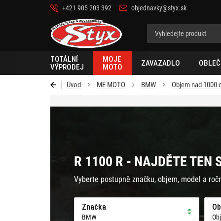
+421 905 203 392
objednavky@styx.sk
Styx-
cz
TOTÁLNÍ
MOJE
ZAVAZADLO
OBLEČ
VÝPRODEJ
MOTO
Úvod
MÉ MOTO
BMW
Objem nad 1000 
R 1100 R - NAJDĚTE TEN 
Vyberte postupně značku, objem, model a roč
Značka
Ob
BMW
Ob