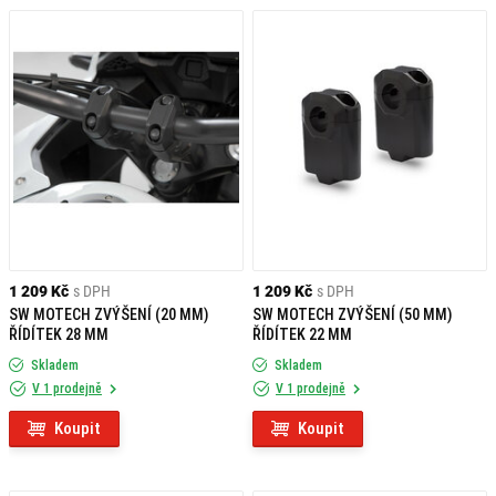
Při výběru zvýšení řídítek je důležité zvážit několik faktorů, které ovlivní váš
komfort a ovladatelnost motocyklu. Klíčové jsou
průměr řídítek
(nejčastěji
22 mm nebo 28 mm),
požadovaná výška zdvihu
a
styl jízdy
. Pokud
preferujete dlouhé cestovní trasy, vyšší řídítka pomohou snížit tlak na zápěstí
a zajistit vzpřímenější posed. Pro off-road jízdu může být kromě samotného
zdvihu důležité i posunutí řídítek dopředu, což zlepší stabilitu a kontrolu při
jízdě v náročném terénu.
Ať už jezdíte po silnici nebo v terénu, správné nastavení řídítek vám poskytne
větší komfort a lepší kontrolu nad strojem, což přispěje k bezpečnější a
příjemnější jízdě.
1 209 Kč
s DPH
1 209 Kč
s DPH
SW MOTECH ZVÝŠENÍ (20 MM)
SW MOTECH ZVÝŠENÍ (50 MM)
ŘÍDÍTEK 28 MM
ŘÍDÍTEK 22 MM
Skladem
Skladem
V 1 prodejně
V 1 prodejně
Koupit
Koupit