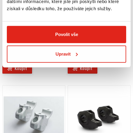
dalšími informacemi, které jste jim poskytli nebo které
získali v důsledku toho, že používáte jejich služby.
Povolit vše
4 829 Kč
s DPH
3 139 Kč
s DPH
SW MOTECH ZVÝŠENÍ (30 MM) A
SW MOTECH ZVÝŠENÍ (32 MM) A
POSUNUTÍ (5/10/15/20/25/30 MM)
POSUNUTÍ (25 MM) ŘÍDÍTEK BMW
Upravit
ŘÍDÍTEK 32 MM
MODELS
Na objednávku
Na objednávku
Koupit
Koupit