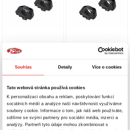
4 099 Kč
s DPH
4 829 Kč
s DPH
SW MOTECH ZVÝŠENÍ (28 MM) A
SW MOTECH ZVÝŠENÍ (30 MM) A
POSUNUTÍ (5/10/15/20/25/30 MM)
POSUNUTÍ (5/10/15/20/25/30 MM)
Souhlas
Detaily
Více o cookies
ŘÍDÍTEK 28 MM
ŘÍDÍTEK 32 MM
Na objednávku
Na objednávku
Koupit
Koupit
Tato webová stránka používá cookies
K personalizaci obsahu a reklam, poskytování funkcí
sociálních médií a analýze naší návštěvnosti využíváme
soubory cookie. Informace o tom, jak náš web používáte,
sdílíme se svými partnery pro sociální média, inzerci a
analýzy. Partneři tyto údaje mohou zkombinovat s