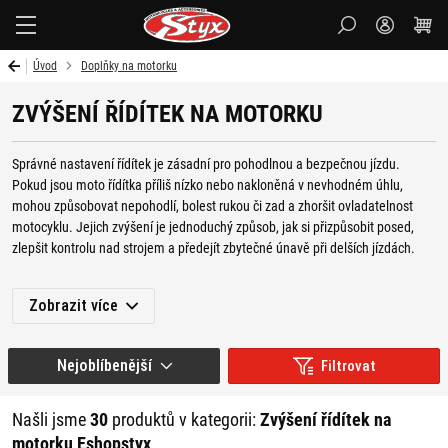
Styx-
cz
Úvod
Doplňky na motorku
ZVÝŠENÍ ŘÍDÍTEK NA MOTORKU
Správné nastavení řídítek je zásadní pro pohodlnou a bezpečnou jízdu.
Pokud jsou moto řídítka příliš nízko nebo nakloněná v nevhodném úhlu,
mohou způsobovat nepohodlí, bolest rukou či zad a zhoršit ovladatelnost
motocyklu. Jejich zvýšení je jednoduchý způsob, jak si přizpůsobit posed,
zlepšit kontrolu nad strojem a předejít zbytečné únavě při delších jízdách.
V naší nabídce najdete také široký výběr mnoha dalších moto
doplňků
, ale
Zobrazit více
také třeba
kosmetiku na motorku
,
náhradní díly,
moto oblečení
a různé jiné
příslušenství pro motorkáře.
Nejoblíbenější
Filtrovat
PROČ ZVYŠOVAT ŘÍDÍTKA NA
MOTORKU?
Našli jsme
30
produktů v kategorii:
Zvýšení řídítek na
motorku Eshopstyx