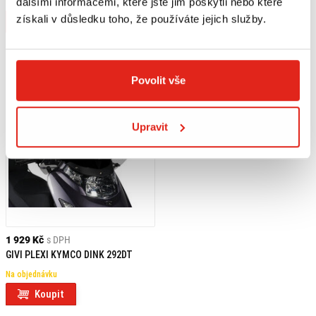
dalšími informacemi, které jste jim poskytli nebo které
Na objednávku
Na objednávku
D6121KIT
získali v důsledku toho, že používáte jejich služby.
Koupit
Koupit
Povolit vše
Upravit
1 929 Kč
s DPH
GIVI PLEXI KYMCO DINK 292DT
Na objednávku
Koupit