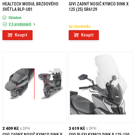
HEALTECH MODUL BRZDOVÉHO
GIVI ZADNÝ NOSIČ KYMCO DINK X
SVĚTLA BLP-U01
125 (25) SR6129
Skladem
V 5 prodejnách
Na objednávku
Koupit
Koupit
2 409 Kč
s DPH
3 619 Kč
s DPH
GIVI ZADNÝ NOSIČ KYMCO DINK R
GIVI PLEXI KYMCO DINK R 125-150