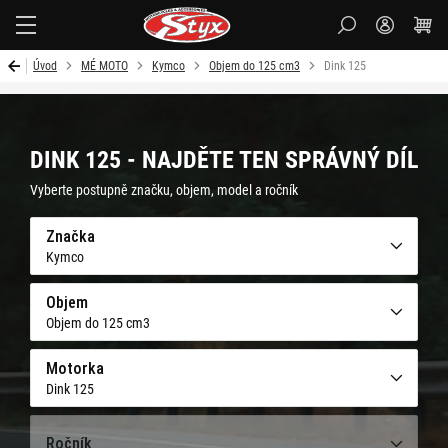
Styx-
cz
Úvod
MÉ MOTO
Kymco
Objem do 125 cm3
Dink 125
DINK 125 - NAJDĚTE TEN SPRÁVNÝ DÍL
Vyberte postupně značku, objem, model a ročník
Značka
Kymco
Objem
Objem do 125 cm3
Motorka
Dink 125
Ročník