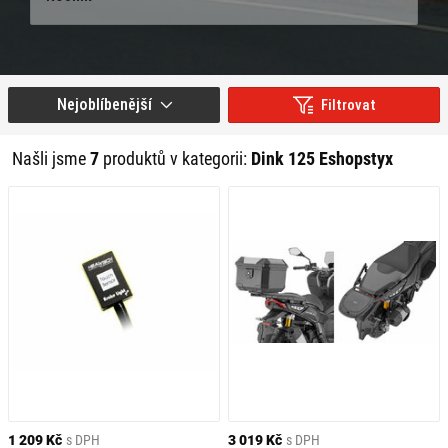
Nejoblíbenější
Filtrovat
Našli jsme
7
produktů v kategorii:
Dink 125 Eshopstyx
1 209 Kč
s DPH
3 019 Kč
s DPH