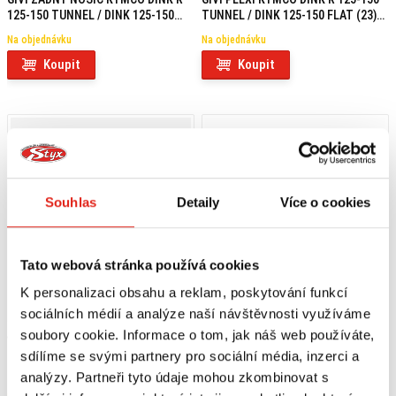
125-150 TUNNEL / DINK 125-150
TUNNEL / DINK 125-150 FLAT (23)
FLAT (23) SR6121
6121DT
Na objednávku
Na objednávku
Koupit
Koupit
Souhlas
Detaily
Více o cookies
Tato webová stránka používá cookies
K personalizaci obsahu a reklam, poskytování funkcí
sociálních médií a analýze naší návštěvnosti využíváme
soubory cookie. Informace o tom, jak náš web používáte,
969 Kč
s DPH
1 209 Kč
s DPH
sdílíme se svými partnery pro sociální média, inzerci a
GIVI SADA NA MONTÁŽ PLEXI
GIVI SADA NA MONTÁŽ PLEXI 292DT
6121DT KYMCO DINK R 125-150
KYMCO DINK 50-125-200I (06-16)
analýzy. Partneři tyto údaje mohou zkombinovat s
TUNNEL / DINK 125-150 FLAT (23)
D292KIT