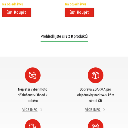
TRIPLE 1200 RS (21) SLD6420KIT
1200 RS (21-)
Na objednávku
Na objednávku
Koupit
Koupit
Prohlédli jste si
8
z
8
produktů
Největší výběr moto
Doprava ZDARMA pro
příslušenství ihned k
objednávky nad 2499 kč v
odběru
rámci ČR
VÍCE INFO
VÍCE INFO