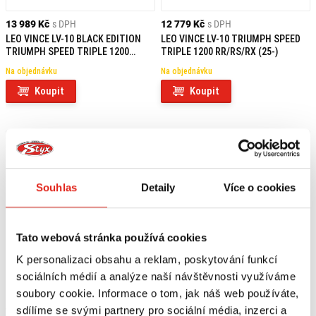
13 989 Kč
s DPH
12 779 Kč
s DPH
LEO VINCE LV-10 BLACK EDITION
LEO VINCE LV-10 TRIUMPH SPEED
TRIUMPH SPEED TRIPLE 1200
TRIPLE 1200 RR/RS/RX (25-)
RR/RS/RX (25-)
Na objednávku
Na objednávku
Koupit
Koupit
Souhlas
Detaily
Více o cookies
Tato webová stránka používá cookies
K personalizaci obsahu a reklam, poskytování funkcí
sociálních médií a analýze naší návštěvnosti využíváme
soubory cookie. Informace o tom, jak náš web používáte,
9 649 Kč
s DPH
3 139 Kč
s DPH
sdílíme se svými partnery pro sociální média, inzerci a