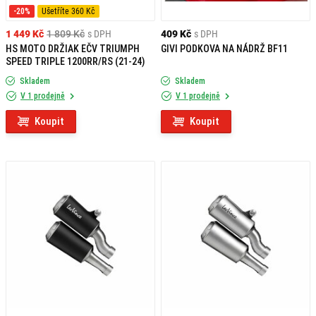
-20%
Ušetříte 360 Kč
1 449 Kč
1 809 Kč
s DPH
409 Kč
s DPH
HS MOTO DRŽIAK EČV TRIUMPH
GIVI PODKOVA NA NÁDRŽ BF11
SPEED TRIPLE 1200RR/RS (21-24)
Skladem
Skladem
V 1 prodejně
V 1 prodejně
Koupit
Koupit