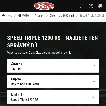
Styx-
cz
Úvod
MÉ MOTO
Triumph
Objem nad 1000 cm3
Speed Triple 1200 RS
SPEED TRIPLE 1200 RS - NAJDĚTE TEN
SPRÁVNÝ DÍL
Vyberte postupně značku, objem, model a ročník
Značka
Triumph
Objem
Objem nad 1000 cm3
Motorka
Speed Triple 1200 RS