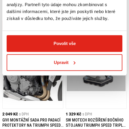
SW MOTECH PRO BLAZE H BOČNÉ
GIVI DRŽÁK BOČNÍCH TAŠEK
analýzy. Partneři tyto údaje mohou zkombinovat s
TAŠKY TRIUMPH SPEED TRIPLE
TRIUMPH SPEED TRIPLE 1200 RS
dalšími informacemi, které jste jim poskytli nebo které
1200 RR/RS (21-)
(21) TR6420
Na objednávku
Na objednávku
získali v důsledku toho, že používáte jejich služby.
Koupit
Koupit
Povolit vše
Upravit
2 049 Kč
s DPH
1 329 Kč
s DPH
GIVI MONTÁŽNÍ SADA PRO PADACÍ
SW MOTECH ROZŠÍŘENÍ BOČNÍHO
PROTEKTORY NA TRIUMPH SPEED
STOJANU TRIUMPH SPEED TRIPLE