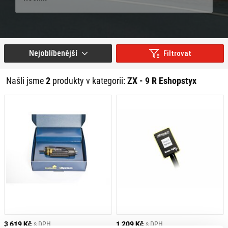
Nejoblíbenější
Filtrovat
Našli jsme
2
produkty v kategorii:
ZX - 9 R Eshopstyx
3 619 Kč
s DPH
1 209 Kč
s DPH