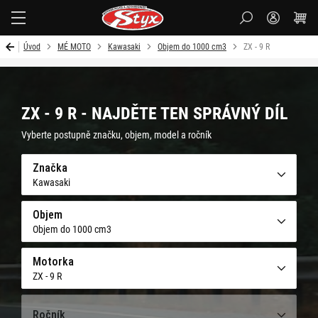
Styx-
cz
Úvod
MÉ MOTO
Kawasaki
Objem do 1000 cm3
ZX - 9 R
ZX - 9 R - NAJDĚTE TEN SPRÁVNÝ DÍL
Vyberte postupně značku, objem, model a ročník
Značka
Kawasaki
Objem
Objem do 1000 cm3
Motorka
ZX - 9 R
Ročník