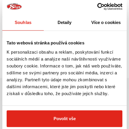
SCOTTOILER MAZACÍ SYSTÉM V-
HEALTECH MODUL BRZDOVÉHO
SYSTEM
SVĚTLA BLP-U01
Skladem
Skladem
Souhlas
Detaily
Více o cookies
V 2 prodejnách
V 5 prodejnách
Koupit
Koupit
Tato webová stránka používá cookies
K personalizaci obsahu a reklam, poskytování funkcí
Prohlédli jste si
2
z
2
produktů
sociálních médií a analýze naší návštěvnosti využíváme
soubory cookie. Informace o tom, jak náš web používáte,
sdílíme se svými partnery pro sociální média, inzerci a
analýzy. Partneři tyto údaje mohou zkombinovat s
dalšími informacemi, které jste jim poskytli nebo které
získali v důsledku toho, že používáte jejich služby.
Největší výběr moto
Doprava ZDARMA pro
příslušenství ihned k
objednávky nad 2499 kč v
Povolit vše
odběru
rámci ČR