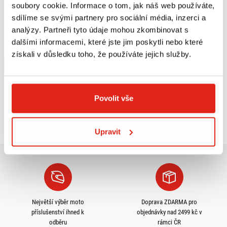
soubory cookie. Informace o tom, jak náš web používáte,
139 Kč
s DPH
sdílíme se svými partnery pro sociální média, inzerci a
QUATTROERRE NÁLEPKY HONDA 2
analýzy. Partneři tyto údaje mohou zkombinovat s
KUSY
dalšími informacemi, které jste jim poskytli nebo které
Na objednávku
získali v důsledku toho, že používáte jejich služby.
Koupit
Povolit vše
Prohlédli jste si
3
z
3
produktů
Upravit
Největší výběr moto
Doprava ZDARMA pro
příslušenství ihned k
objednávky nad 2499 kč v
odběru
rámci ČR