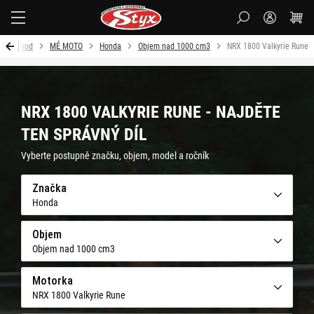
Styx-
cz
Úvod
MÉ MOTO
Honda
Objem nad 1000 cm3
NRX 1800 Valkyrie Rune
NRX 1800 VALKYRIE RUNE - NAJDĚTE
TEN SPRÁVNÝ DÍL
Vyberte postupně značku, objem, model a ročník
Značka
Honda
Objem
Objem nad 1000 cm3
Motorka
NRX 1800 Valkyrie Rune