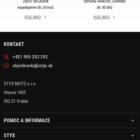
Zboží SKLADEM
Výměna velikosti ZDARMA
expedujeme do 24 hod.
do 30 dnů
VÍCE INFO
VÍCE INFO
KONTAKT
+421 905 203 392
objednavky@styx.sk
STYX MOTO s.r.o.
Hlavná 1405
952 01 Vráble
POMOC A INFORMACE
STYX