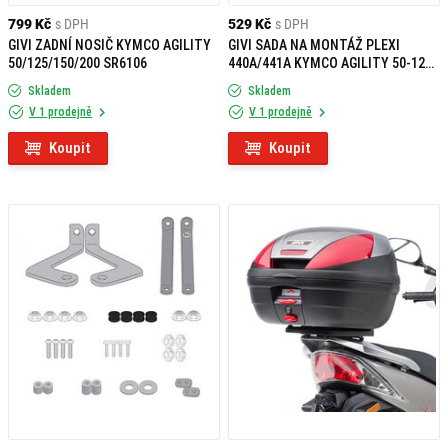
799 Kč
s DPH
529 Kč
s DPH
GIVI ZADNÍ NOSIČ KYMCO AGILITY
GIVI SADA NA MONTÁŽ PLEXI
50/125/150/200 SR6106
440A/441A KYMCO AGILITY 50-125-
150-200 R16 (08-13) A440A
Skladem
Skladem
V 1 prodejně
V 1 prodejně
Koupit
Koupit