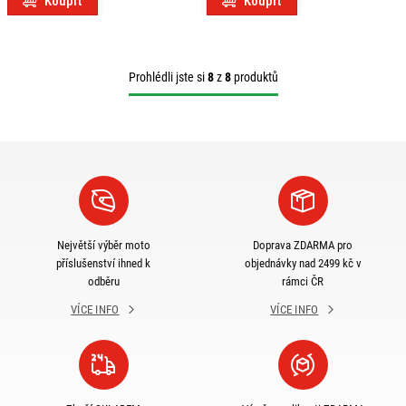
Koupit
Koupit
Prohlédli jste si
8
z
8
produktů
Největší výběr moto
Doprava ZDARMA pro
příslušenství ihned k
objednávky nad 2499 kč v
odběru
rámci ČR
VÍCE INFO
VÍCE INFO