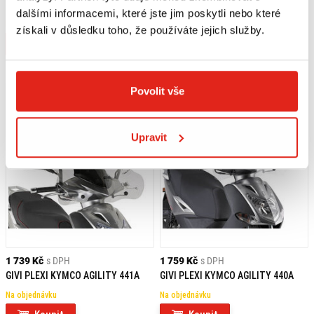
440A/441A A6106A
440A/441A KYMCO AGILITY 50-125-
dalšími informacemi, které jste jim poskytli nebo které
150-200 R16+ (14 > 21) / S 125 (22)
Na objednávku
Na objednávku
A6119A
získali v důsledku toho, že používáte jejich služby.
Koupit
Koupit
Povolit vše
Upravit
1 739 Kč
s DPH
1 759 Kč
s DPH
GIVI PLEXI KYMCO AGILITY 441A
GIVI PLEXI KYMCO AGILITY 440A
Na objednávku
Na objednávku