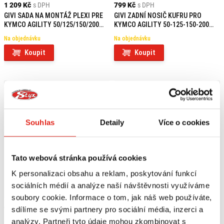
1 209 Kč
s DPH
799 Kč
s DPH
GIVI SADA NA MONTÁŽ PLEXI PRE
GIVI ZADNÍ NOSIČ KUFRU PRO
KYMCO AGILITY 50/125/150/200
KYMCO AGILITY 50-125-150-200
R16+ / AGILITY S 125 A6130A
R16 (08-13) E137
Na objednávku
Na objednávku
Koupit
Koupit
Souhlas
Detaily
Více o cookies
Tato webová stránka používá cookies
K personalizaci obsahu a reklam, poskytování funkcí
sociálních médií a analýze naší návštěvnosti využíváme
soubory cookie. Informace o tom, jak náš web používáte,
699 Kč
s DPH
1 209 Kč
s DPH
sdílíme se svými partnery pro sociální média, inzerci a
GIVI KIT NA MONTÁŽ PLEXI
GIVI SADA NA MONTÁŽ PLEXI
analýzy. Partneři tyto údaje mohou zkombinovat s