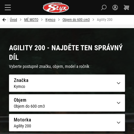
Styx-
cz
Úvod
MÉ MOTO
Kymco
Objem do 600 cm3
Agility 200
AGILITY 200 - NAJDĚTE TEN SPRÁVNÝ
DÍL
Vyberte postupně značku, objem, model a ročník
Značka
Kymco
Objem
Objem do 600 cm3
Motorka
Agility 200