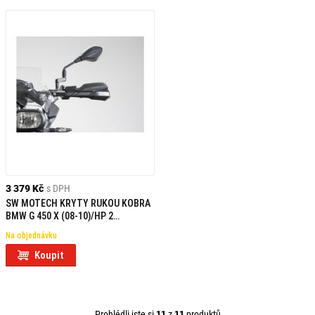
3 379 Kč
s DPH
SW MOTECH KRYTY RUKOU KOBRA
BMW G 450 X (08-10)/HP 2
ENDURO/DUCATI/KTM
Na objednávku
Koupit
Prohlédli jste si
11
z
11
produktů