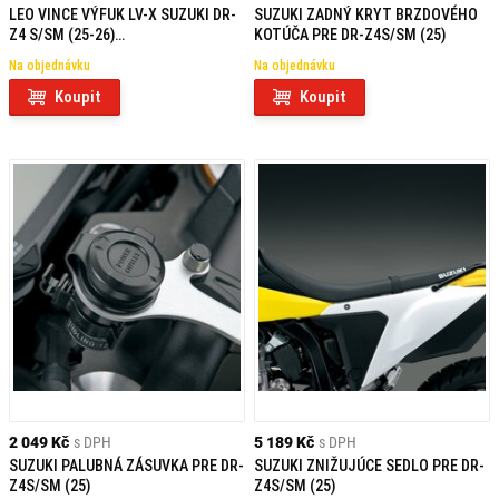
LEO VINCE VÝFUK LV-X SUZUKI DR-
SUZUKI ZADNÝ KRYT BRZDOVÉHO
Z4 S/SM (25-26)
KOTÚČA PRE DR-Z4S/SM (25)
NEHOMOLOGOVANÝ
Na objednávku
Na objednávku
Koupit
Koupit
2 049 Kč
s DPH
5 189 Kč
s DPH
SUZUKI PALUBNÁ ZÁSUVKA PRE DR-
SUZUKI ZNIŽUJÚCE SEDLO PRE DR-
Z4S/SM (25)
Z4S/SM (25)