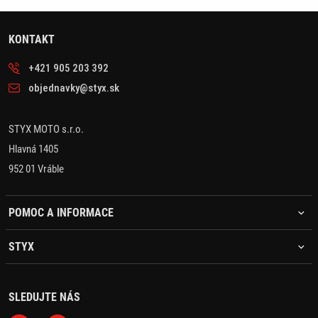
KONTAKT
+421 905 203 392
objednavky@styx.sk
STYX MOTO s.r.o.
Hlavná 1405
952 01 Vráble
POMOC A INFORMACE
STYX
SLEDUJTE NÁS