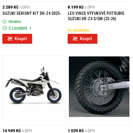
2 289 Kč
s DPH
8 199 Kč
s DPH
SUZUKI SERISNÝ KIT DR-Z4 2025-
LEO VINCE VÝFUKOVÉ POTRUBIE
SUZUKI DR-Z4 S/SM (25-26)
Skladem
V 1 prodejně
Na objednávku
Koupit
Koupit
14 949 Kč
s DPH
1 039 Kč
s DPH