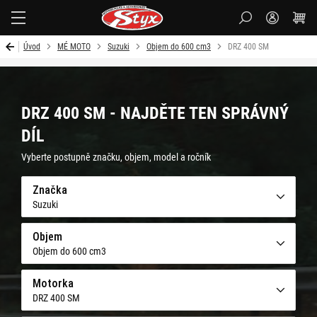
Styx-
cz
Úvod
MÉ MOTO
Suzuki
Objem do 600 cm3
DRZ 400 SM
DRZ 400 SM - NAJDĚTE TEN SPRÁVNÝ
DÍL
Vyberte postupně značku, objem, model a ročník
Značka
Suzuki
Objem
Objem do 600 cm3
Motorka
DRZ 400 SM