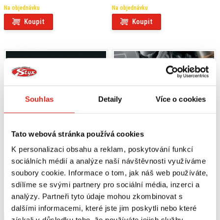
Na objednávku
Na objednávku
Koupit
Koupit
Souhlas
Detaily
Více o cookies
Tato webová stránka používá cookies
K personalizaci obsahu a reklam, poskytování funkcí
sociálních médií a analýze naší návštěvnosti využíváme
soubory cookie. Informace o tom, jak náš web používáte,
6 439 Kč
s DPH
5 089 Kč
s DPH
SUZUKI ZADNÝ NOSIČ PRE DR-
SUZUKI HLINÍKOVÝ KRYT MOTORA
sdílíme se svými partnery pro sociální média, inzerci a
Z4S/SM (25)
PRE DR-Z4S/SM (25)
analýzy. Partneři tyto údaje mohou zkombinovat s
Na objednávku
Na objednávku
dalšími informacemi, které jste jim poskytli nebo které
získali v důsledku toho, že používáte jejich služby.