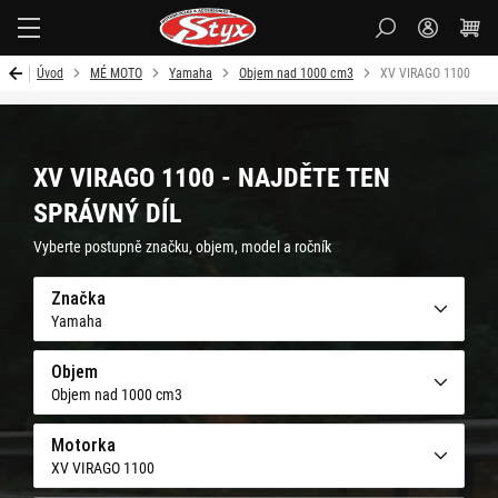
Styx-
cz
Úvod
MÉ MOTO
Yamaha
Objem nad 1000 cm3
XV VIRAGO 1100
XV VIRAGO 1100 - NAJDĚTE TEN
SPRÁVNÝ DÍL
Vyberte postupně značku, objem, model a ročník
Značka
Yamaha
Objem
Objem nad 1000 cm3
Motorka
XV VIRAGO 1100