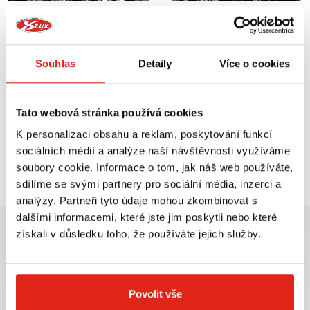
1 809 Kč
s DPH
2 899 Kč
s DPH
GIVI PLEXI UNIVERZÁLNÍ AIRSTAR
GIVI PLEXI UNIVERZÁLNÍ AIRSTAR
A23
A35N
Souhlas
Detaily
Více o cookies
Na objednávku
Na objednávku
Koupit
Koupit
Tato webová stránka používá cookies
K personalizaci obsahu a reklam, poskytování funkcí
sociálních médií a analýze naší návštěvnosti využíváme
Prohlédli jste si
2
z
2
produktů
soubory cookie. Informace o tom, jak náš web používáte,
sdílíme se svými partnery pro sociální média, inzerci a
analýzy. Partneři tyto údaje mohou zkombinovat s
dalšími informacemi, které jste jim poskytli nebo které
získali v důsledku toho, že používáte jejich služby.
Největší výběr moto
Doprava ZDARMA pro
Povolit vše
příslušenství ihned k
objednávky nad 2499 kč v