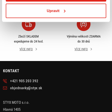
odběru
rámci ČR
VÍCE INFO
VÍCE INFO
Upravit
Zboží SKLADEM
Výměna velikosti ZDARMA
expedujeme do 24 hod.
do 30 dnů
VÍCE INFO
VÍCE INFO
KONTAKT
+421 905 203 392
objednavky@styx.sk
STYX MOTO s.r.o.
Hlavná 1405