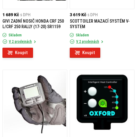
1 689 Kč
s DPH
3 619 Kč
s DPH
GIVI ZADNÍ NOSIČ HONDA CRF 250
SCOTTOILER MAZACÍ SYSTÉM V-
L/CRF 250 RALLY (17-20) SR1159
SYSTEM
Skladem
Skladem
V 2 prodejnách
V 2 prodejnách
Koupit
Koupit