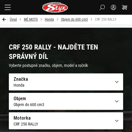
Styx-
cz
Úvod
MÉ MOTO
Honda
Objem do 600 cm3
CRF 250 RALLY
CRF 250 RALLY - NAJDĚTE TEN
SPRÁVNÝ DÍL
Vyberte postupně značku, objem, model a ročník
Značka
Honda
Objem
Objem do 600 cm3
Motorka
CRF 250 RALLY