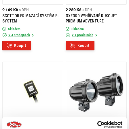
9 169 Kč
s DPH
2 289 Kč
s DPH
SCOTTOILER MAZACÍ SYSTÉM E-
OXFORD VYHŘÍVANÉ RUKOJETI
SYSTEM
PREMIUM ADVENTURE
Skladem
Skladem
V 4 prodejnách
V 4 prodejnách
Koupit
Koupit