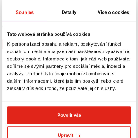
1 209 Kč
s DPH
4 829 Kč
s DPH
Souhlas
Detaily
Více o cookies
HEALTECH MODUL BRZDOVÉHO
INTERPHONE PŘÍDAVNÁ LED
SVĚTLA BLP-U01
SVĚTLA - HOMOLOGIZOVANÁ,
ČERNÉ
Skladem
Skladem
V 5 prodejnách
V 3 prodejnách
Tato webová stránka používá cookies
K personalizaci obsahu a reklam, poskytování funkcí
Koupit
Koupit
sociálních médií a analýze naší návštěvnosti využíváme
soubory cookie. Informace o tom, jak náš web používáte,
sdílíme se svými partnery pro sociální média, inzerci a
analýzy. Partneři tyto údaje mohou zkombinovat s
dalšími informacemi, které jste jim poskytli nebo které
získali v důsledku toho, že používáte jejich služby.
Povolit vše
Upravit