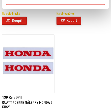
2 409 Kč
s DPH
3 019 Kč
s DPH
SW MOTECH NOSIČ ZAVAZADEL
SW MOTECH KRYTY RUKOU KOBRA
Na objednávku
Na objednávku
Koupit
Koupit
139 Kč
s DPH
QUATTROERRE NÁLEPKY HONDA 2
KUSY