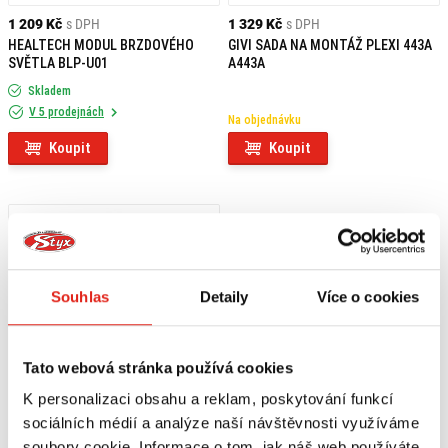
1 209 Kč
s DPH
1 329 Kč
s DPH
HEALTECH MODUL BRZDOVÉHO
GIVI SADA NA MONTÁŽ PLEXI 443A
SVĚTLA BLP-U01
A443A
Skladem
V 5 prodejnách
Na objednávku
Koupit
Koupit
Souhlas
Detaily
Více o cookies
Tato webová stránka používá cookies
K personalizaci obsahu a reklam, poskytování funkcí
sociálních médií a analýze naší návštěvnosti využíváme
soubory cookie. Informace o tom, jak náš web používáte,