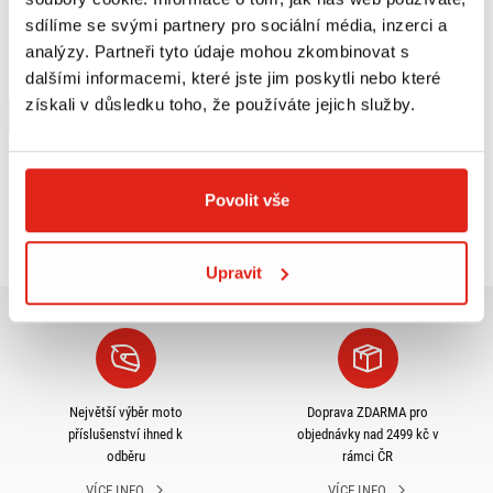
1 809 Kč
s DPH
sdílíme se svými partnery pro sociální média, inzerci a
GIVI PLEXI KYMCO PEOPLE GTI
analýzy. Partneři tyto údaje mohou zkombinovat s
443A
dalšími informacemi, které jste jim poskytli nebo které
Na objednávku
získali v důsledku toho, že používáte jejich služby.
Koupit
Povolit vše
Prohlédli jste si
3
z
3
produktů
Upravit
Největší výběr moto
Doprava ZDARMA pro
příslušenství ihned k
objednávky nad 2499 kč v
odběru
rámci ČR
VÍCE INFO
VÍCE INFO