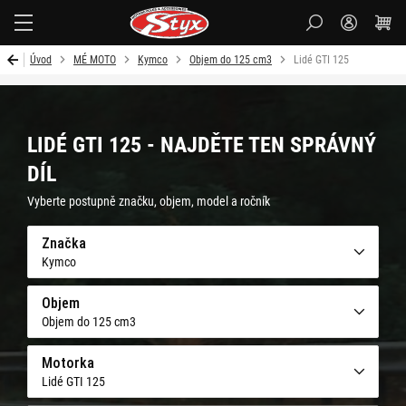
Styx-
cz
Úvod
MÉ MOTO
Kymco
Objem do 125 cm3
Lidé GTI 125
LIDÉ GTI 125 - NAJDĚTE TEN SPRÁVNÝ
DÍL
Vyberte postupně značku, objem, model a ročník
Značka
Kymco
Objem
Objem do 125 cm3
Motorka
Lidé GTI 125