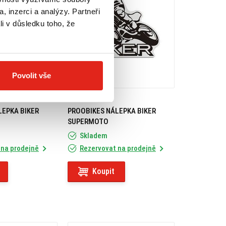
, inzerci a analýzy. Partneři
li v důsledku toho, že
Povolit vše
99 Kč
s DPH
LEPKA BIKER
PROOBIKES NÁLEPKA BIKER
SUPERMOTO
Skladem
 na prodejně
Rezervovat na prodejně
Koupit