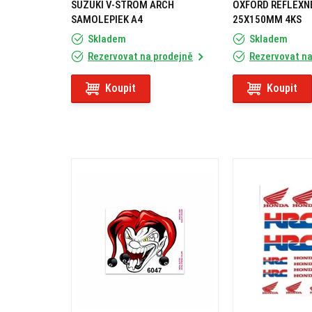
SUZUKI V-STROM ARCH
OXFORD REFLEXN
efektivitu.
SAMOLEPIEK A4
25X150MM 4KS
Skladem
Skladem
Dejte své motorce nebo výbavě originální styl 
Rezervovat na prodejně
Rezervovat na
Koupit
Koupit