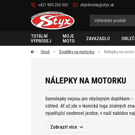
+421 905 203 392
objednavky@styx.sk
Styx-
cz
TOTÁLNÍ
MOJE
ZAVAZADLO
OBLEČ
VÝPRODEJ
MOTO
Úvod
Doplňky na motorku
Nálepky na moto
NÁLEPKY NA MOTORKU
Samolepky nejsou jen obyčejným doplňkem – 
vzhled. Ať už jde o ikonická loga známých znač
vyjadřující osobnost jezdce, v naší nabídce na
Zobrazit více
Kromě samolepek na motorku naleznete v naš
doplňků
, ale také třeba
kosmetiku na motorku