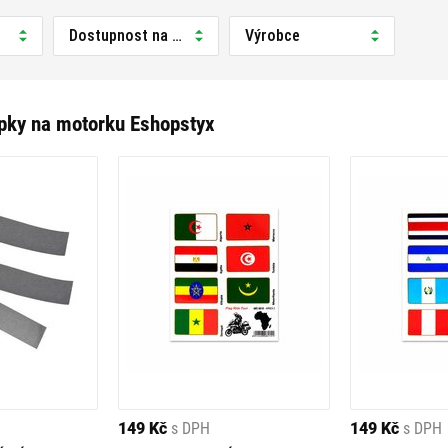
Dostupnost na prodejně
Výrobce
JSOU K DISPOZICI?
o Honda, Yamaha, KTM nebo Suzuki.
pky na motorku Eshopstyx
nost na cestě.
kufry nebo ochranné fólie na kliky.
 SAMOLEPKU?
, nebo praktický prvek pro zvýšení bezpečnosti?
y by měly být odolné vůči povětrnostním vlivům.
 model je vhodný pro váš motocykl nebo výbavu.
AT SAMOLEPKY NA MOTORKU?
mastnoty. U větších nálepek doporučujeme postupné nanášení, aby
149 Kč
s DPH
149 Kč
s DPH
ochranné prvky umístěte na strategická místa pro maximální