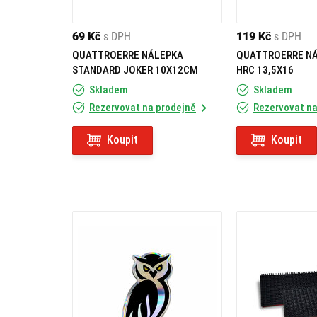
69 Kč
s DPH
119 Kč
s DPH
QUATTROERRE NÁLEPKA
QUATTROERRE N
STANDARD JOKER 10X12CM
HRC 13,5X16
Skladem
Skladem
Rezervovat na prodejně
Rezervovat na
Koupit
Koupit