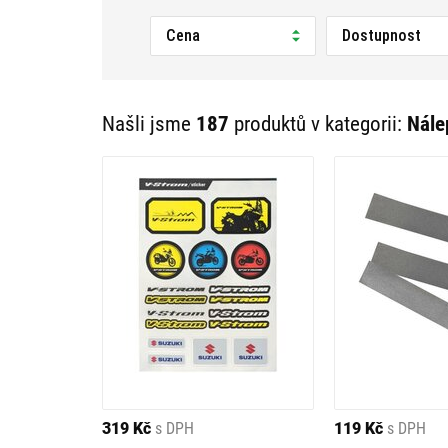
motorkáře.
Cena
Dostupnost
JAKÉ TYPY SAMOLEPEK 
Dekorativní nálepky
– loga výrobců jak
Našli jsme
187
produktů v kategorii:
Nále
Reflexní samolepky
– zvýší vaši viditel
3D nálepky
– vytvoří plastický efekt.
Speciální samolepky
– např. na výfuky, 
JAK VYBRAT SPRÁVNOU
Účel použití
– hledáte estetický doplněk
Materiál a odolnost
– venkovní samolepk
Kompatibilita
– ujistěte se, že vybraný
JAK SPRÁVNĚ APLIKOV
Před nalepením povrch očistěte od prachu a 
319 Kč
s DPH
119 Kč
s DPH
se předešlo vzduchovým bublinám. Reflexní a 