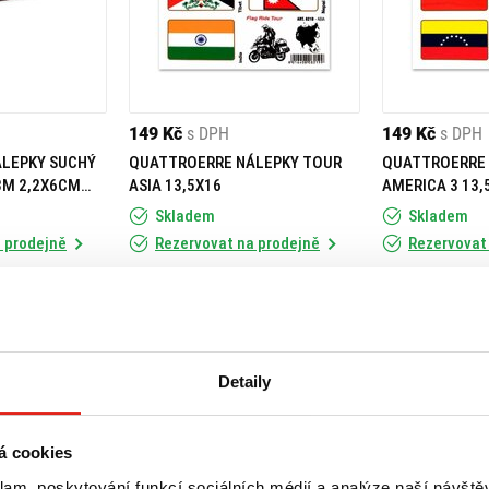
149 Kč
s DPH
149 Kč
s DPH
LEPKY SUCHÝ
QUATTROERRE NÁLEPKY TOUR
QUATTROERRE 
3M 2,2X6CM
ASIA 13,5X16
AMERICA 3 13,
Skladem
Skladem
 prodejně
Rezervovat na prodejně
Rezervovat
Koupit
Koupit
Detaily
á cookies
klam, poskytování funkcí sociálních médií a analýze naší návšt