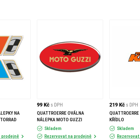
99 Kč
s DPH
219 Kč
s DPH
LEPKY NA
QUATTROERRE OVÁLNA
QUATTROERRE
OTORRAD
NÁLEPKA MOTO GUZZI
KŘÍDLO
Skladem
Skladem
 prodejně
Rezervovat na prodejně
Rezervovat