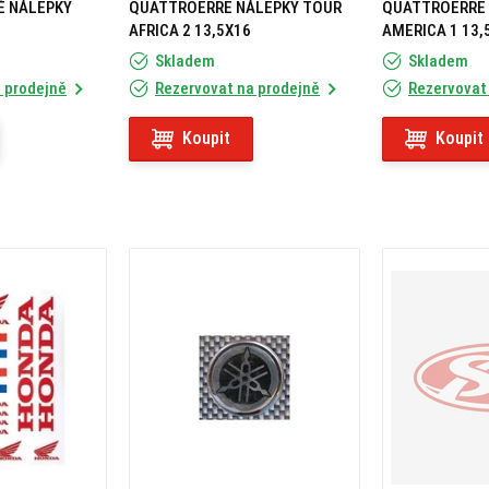
É NÁLEPKY
QUATTROERRE NÁLEPKY TOUR
QUATTROERRE 
AFRICA 2 13,5X16
AMERICA 1 13,
Skladem
Skladem
a vzhled s kvalitními samolepkami, které vydrží dlouhé kilometry.
 prodejně
Rezervovat na prodejně
Rezervovat
Koupit
Koupit