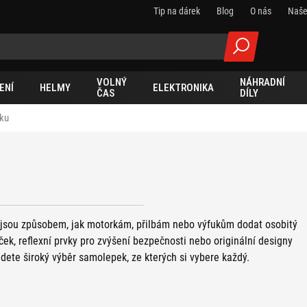
Tip na dárek
Blog
O nás
Naše
VOLNÝ
NÁHRADNÍ
ENÍ
HELMY
ELEKTRONIKA
ČAS
DÍLY
rku
jsou způsobem, jak motorkám, přilbám nebo výfukům dodat osobitý
ek, reflexní prvky pro zvýšení bezpečnosti nebo originální designy
jdete široký výběr samolepek, ze kterých si vybere každý.
í nabídce i
nálepky na nádrž
, stejně jako široký výběr dalších
,
náhradní díly,
moto oblečení
a různé jiné příslušenství pro