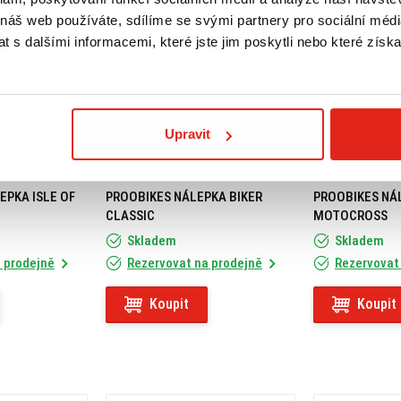
 náš web používáte, sdílíme se svými partnery pro sociální média
 s dalšími informacemi, které jste jim poskytli nebo které získa
Upravit
99 Kč
s DPH
99 Kč
s DPH
EPKA ISLE OF
PROOBIKES NÁLEPKA BIKER
PROOBIKES NÁ
CLASSIC
MOTOCROSS
Skladem
Skladem
 prodejně
Rezervovat na prodejně
Rezervovat
Koupit
Koupit