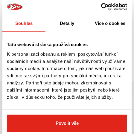
HEALTECH MODUL BRZDOVÉHO
GIVI PLEXI YAMAHA BW'S
SVĚTLA BLP-U01
125/PIAGGIO TYPHOON
50/125/MBK/KEEWAY 288A
Skladem
Souhlas
Detaily
Více o cookies
V 5 prodejnách
Na objednávku
Koupit
Koupit
Tato webová stránka používá cookies
K personalizaci obsahu a reklam, poskytování funkcí
Prohlédli jste si
2
z
2
produktů
sociálních médií a analýze naší návštěvnosti využíváme
soubory cookie. Informace o tom, jak náš web používáte,
sdílíme se svými partnery pro sociální média, inzerci a
analýzy. Partneři tyto údaje mohou zkombinovat s
dalšími informacemi, které jste jim poskytli nebo které
získali v důsledku toho, že používáte jejich služby.
Největší výběr moto
Doprava ZDARMA pro
příslušenství ihned k
objednávky nad 2499 kč v
Povolit vše
odběru
rámci ČR