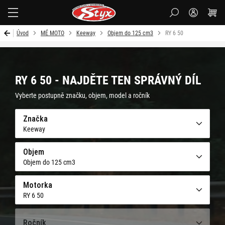
Styx-
cz
Úvod
MÉ MOTO
Keeway
Objem do 125 cm3
RY 6 50
RY 6 50 - NAJDĚTE TEN SPRÁVNÝ DÍL
Vyberte postupně značku, objem, model a ročník
Značka
Keeway
Objem
Objem do 125 cm3
Motorka
RY 6 50
Ročník