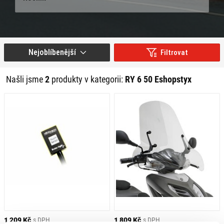
Nejoblíbenější
Filtrovat
Našli jsme
2
produkty v kategorii:
RY 6 50 Eshopstyx
1 209 Kč
s DPH
1 809 Kč
s DPH