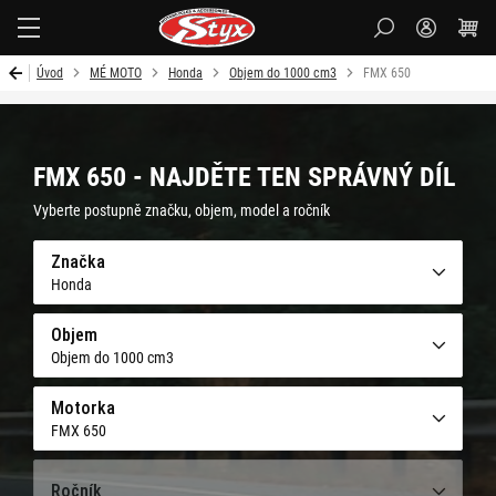
Styx-
cz
Úvod
MÉ MOTO
Honda
Objem do 1000 cm3
FMX 650
FMX 650 - NAJDĚTE TEN SPRÁVNÝ DÍL
Vyberte postupně značku, objem, model a ročník
Značka
Honda
Objem
Objem do 1000 cm3
Motorka
FMX 650
Ročník