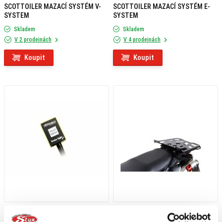
SCOTTOILER MAZACÍ SYSTÉM V-
SCOTTOILER MAZACÍ SYSTÉM E-
SYSTEM
SYSTEM
Skladem
Skladem
V 2 prodejnách
V 4 prodejnách
Koupit
Koupit
1 209 Kč
s DPH
1 569 Kč
s DPH
HEALTECH MODUL BRZDOVÉHO
SW MOTECH QL PLOTNA