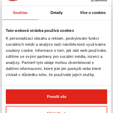
SVĚTLA BLP-U01
HLINÍKOVÁ ČERNÁ
Skladem
Souhlas
Detaily
Více o cookies
V 5 prodejnách
Na objednávku
Koupit
Koupit
Tato webová stránka používá cookies
K personalizaci obsahu a reklam, poskytování funkcí
sociálních médií a analýze naší návštěvnosti využíváme
soubory cookie. Informace o tom, jak náš web používáte,
sdílíme se svými partnery pro sociální média, inzerci a
analýzy. Partneři tyto údaje mohou zkombinovat s
dalšími informacemi, které jste jim poskytli nebo které
získali v důsledku toho, že používáte jejich služby.
Povolit vše
139 Kč
s DPH
QUATTROERRE NÁLEPKY HONDA 2