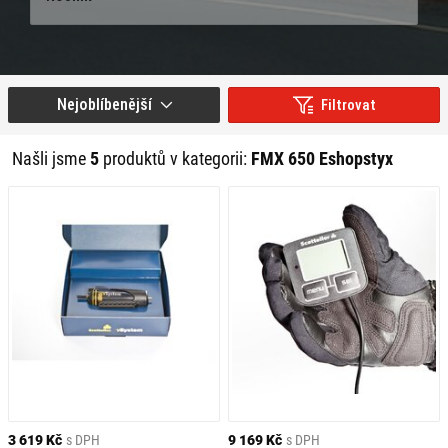
Nejoblíbenější
Filtrovat
Našli jsme
5
produktů v kategorii:
FMX 650 Eshopstyx
3 619 Kč
s DPH
9 169 Kč
s DPH