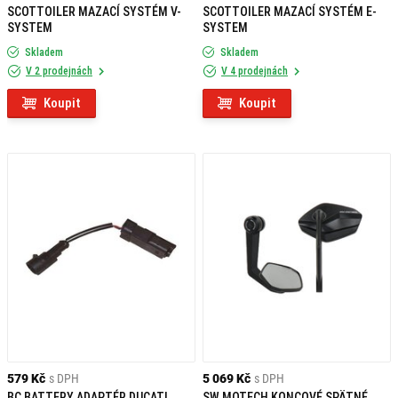
SCOTTOILER MAZACÍ SYSTÉM V-
SCOTTOILER MAZACÍ SYSTÉM E-
SYSTEM
SYSTEM
Skladem
Skladem
V 2 prodejnách
V 4 prodejnách
Koupit
Koupit
579 Kč
s DPH
5 069 Kč
s DPH
BC BATTERY ADAPTÉR DUCATI
SW MOTECH KONCOVÉ SPÄTNÉ