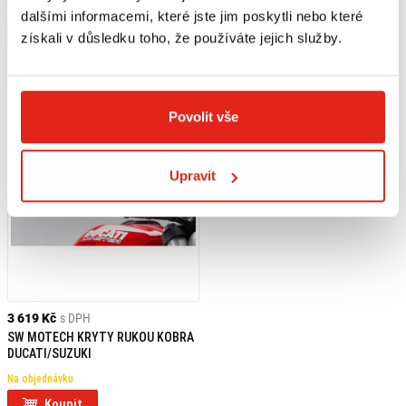
Na objednávku
Na objednávku
dalšími informacemi, které jste jim poskytli nebo které
Koupit
Koupit
získali v důsledku toho, že používáte jejich služby.
Povolit vše
Upravit
3 619 Kč
s DPH
SW MOTECH KRYTY RUKOU KOBRA
DUCATI/SUZUKI
Na objednávku
Koupit