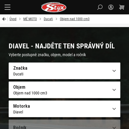
Styx-
cz
Úvod
MÉ MOTO
Ducati
Objem nad 1000 cm3
DIAVEL - NAJDĚTE TEN SPRÁVNÝ DÍL
Vyberte postupně značku, objem, model a ročník
Značka
Ducati
Objem
Objem nad 1000 cm3
Motorka
Diavel
Ročník