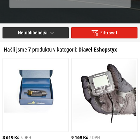
Nejoblíbenější
Filtrovat
Našli jsme
7
produktů v kategorii:
Diavel Eshopstyx
3 619 Kč
s DPH
9 169 Kč
s DPH