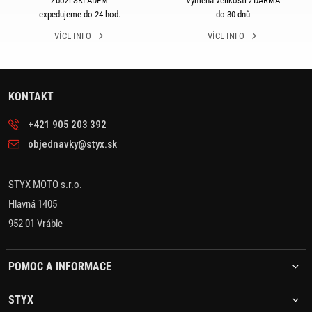
Zboží SKLADEM
Výměna velikosti ZDARMA
expedujeme do 24 hod.
do 30 dnů
VÍCE INFO
VÍCE INFO
KONTAKT
+421 905 203 392
objednavky@styx.sk
STYX MOTO s.r.o.
Hlavná 1405
952 01 Vráble
POMOC A INFORMACE
STYX