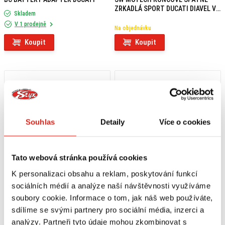
ZRKADLÁ SPORT DUCATI DIAVEL V4
Skladem
(23-)
V 1 prodejně
Na objednávku
Koupit
Koupit
Souhlas
Detaily
Více o cookies
Tato webová stránka používá cookies
K personalizaci obsahu a reklam, poskytování funkcí
sociálních médií a analýze naší návštěvnosti využíváme
soubory cookie. Informace o tom, jak náš web používáte,
1 209 Kč
s DPH
2 899 Kč
s DPH
SW MOTECH ROZŠÍŘENÍ ZPĚTNÝCH
SW MOTECH TANKVAK LT2
sdílíme se svými partnery pro sociální média, inzerci a
ZRCÁTEK
analýzy. Partneři tyto údaje mohou zkombinovat s