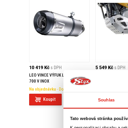
10 419 Kč
s DPH
5 549 Kč
s DPH
LEO VINCE VÝFUK LV ONE EVO XL
SW MOTECH KRYT
700 V INOX
HONDA XL 700 V 
12)
Na objednávku
- Doprava ZDARMA
Na objednávku
- 
Koupit
Koupit
Souhlas
Tato webová stránka použív
K personalizaci obsahu a re