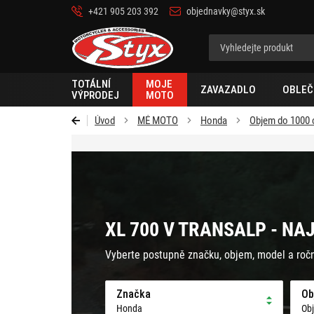
+421 905 203 392
objednavky@styx.sk
Styx-
cz
TOTÁLNÍ
MOJE
ZAVAZADLO
OBLEČ
VÝPRODEJ
MOTO
Úvod
MÉ MOTO
Honda
Objem do 1000
XL 700 V TRANSALP - NA
Vyberte postupně značku, objem, model a roč
Značka
Ob
Honda
Ob