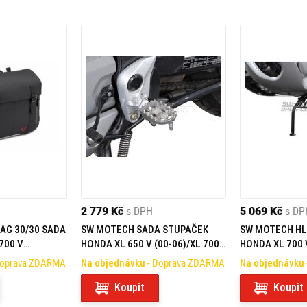
2 779 Kč
s DPH
5 069 Kč
s DP
AG 30/30 SADA
SW MOTECH SADA STUPAČEK
SW MOTECH HL
700 V
HONDA XL 650 V (00-06)/XL 700
HONDA XL 700 
)
V (07-12)
12)
Doprava ZDARMA
Na objednávku
- Doprava ZDARMA
Na objednávku
Koupit
Koupit