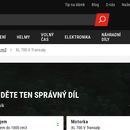
Tip na dárek
Blog
O nás
Naše
VOLNÝ
NÁHRADNÍ
ENÍ
HELMY
ELEKTRONIKA
ČAS
DÍLY
 cm3
XL 700 V Transalp
JDĚTE TEN SPRÁVNÝ DÍL
ník
jem
Motorka
jem do 1000 cm3
XL 700 V Transalp