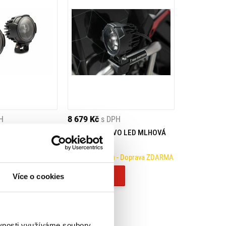
H
8 679 Kč
s DPH
O LED MLHOVÁ
SW MOTECH EVO LED MLHOVÁ
 XL700V
SVĚTLA
12)
- Doprava ZDARMA
Na objednávku
- Doprava ZDARMA
Koupit
Více o cookies
ěvnosti využíváme soubory