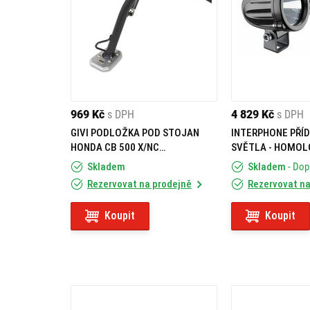
969 Kč
s DPH
4 829 Kč
s DPH
GIVI PODLOŽKA POD STOJAN
INTERPHONE PŘÍDAVNÁ LED
HONDA CB 500 X/NC
SVĚTLA - HOMOL
700/750/INTEGRA 700/750
ČERNÉ
Skladem
Skladem
- Do
ES1111
Rezervovat na prodejně
Rezervovat na
Koupit
Koupit