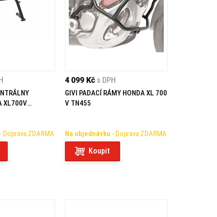
H
4 099 Kč
s DPH
ENTRÁLNY
GIVI PADACÍ RÁMY HONDA XL 700
 XL700V
V TN455
12)
- Doprava ZDARMA
Na objednávku
- Doprava ZDARMA
Koupit