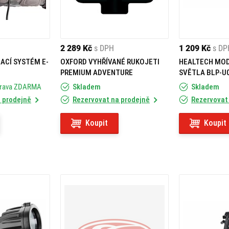
2 289 Kč
s DPH
1 209 Kč
s DP
ACÍ SYSTÉM E-
OXFORD VYHŘÍVANÉ RUKOJETI
HEALTECH MO
PREMIUM ADVENTURE
SVĚTLA BLP-U
prava ZDARMA
Skladem
Skladem
 prodejně
Rezervovat na prodejně
Rezervovat
Koupit
Koupit