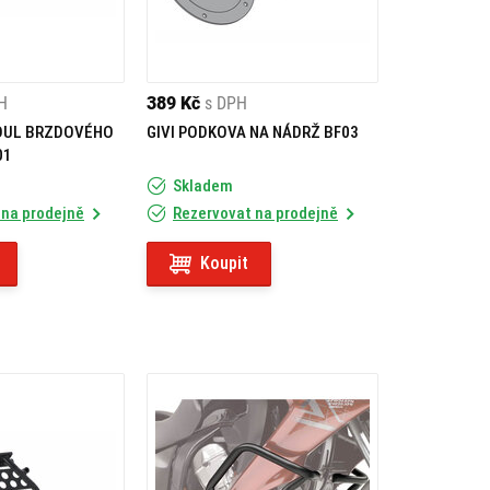
H
389 Kč
s DPH
DUL BRZDOVÉHO
GIVI PODKOVA NA NÁDRŽ BF03
01
Skladem
 na prodejně
Rezervovat na prodejně
Koupit