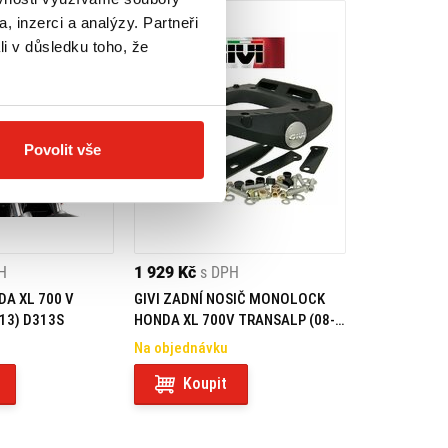
, inzerci a analýzy. Partneři
li v důsledku toho, že
Povolit vše
H
1 929 Kč
s DPH
DA XL 700 V
GIVI ZADNÍ NOSIČ MONOLOCK
13) D313S
HONDA XL 700V TRANSALP (08-
13) E225M
Na objednávku
Koupit