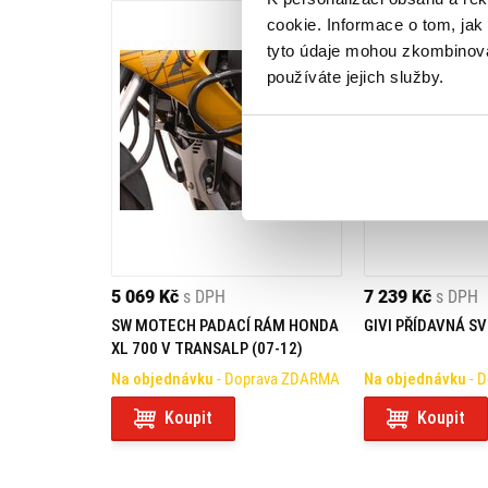
cookie. Informace o tom, jak
tyto údaje mohou zkombinovat
používáte jejich služby.
5 069 Kč
s DPH
7 239 Kč
s DPH
SW MOTECH PADACÍ RÁM HONDA
GIVI PŘÍDAVNÁ S
XL 700 V TRANSALP (07-12)
Na objednávku
- Doprava ZDARMA
Na objednávku
- 
Koupit
Koupit