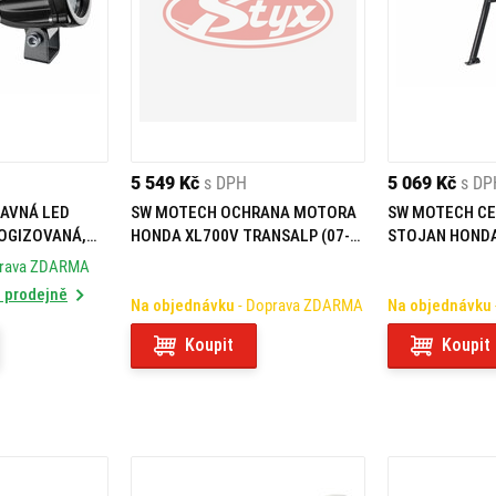
5 549 Kč
s DPH
5 069 Kč
s DP
SW MOTECH OCHRANA MOTORA
SW MOTECH C
OGIZOVANÁ,
HONDA XL700V TRANSALP (07-
STOJAN HONDA
12)
TRANSALP (07-
prava ZDARMA
 prodejně
Na objednávku
- Doprava ZDARMA
Na objednávku
Koupit
Koupit