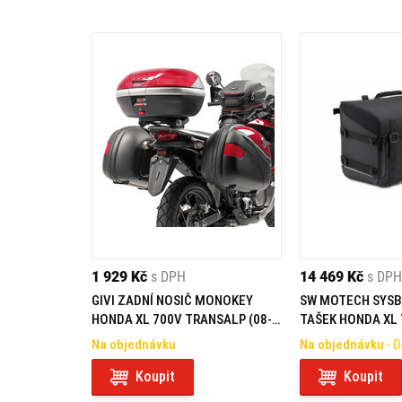
1 929 Kč
s DPH
14 469 Kč
s DPH
GIVI ZADNÍ NOSIČ MONOKEY
SW MOTECH SYSB
HONDA XL 700V TRANSALP (08-
TAŠEK HONDA XL 
13) E225
TRANSALP (07-12
Na objednávku
Na objednávku
- 
Koupit
Koupit